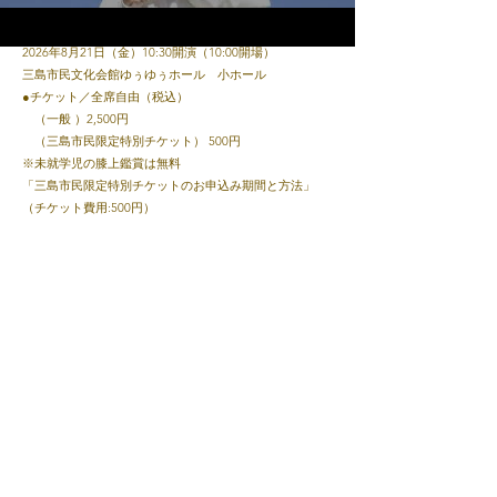
●日時・会場
2026年8月21日（金）10:30開演（10:00開場）
YouTube
三島市民文化会館ゆぅゆぅホール 小ホール
●チケット／全席自由（税込）
（一般 ）2,500円
（三島市民限定特別チケット） 500円
※未就学児の膝上鑑賞は無料
「三島市民限定特別チケットのお申込み期間と方法」
（チケット費用:500円）
申込期間 2026年7月19日（日）10:00～7月31日（金）
17:00まで
予約方法 三島市民文化会館窓口またはお電話にて
​三島市民文化会館サイト→
こちら