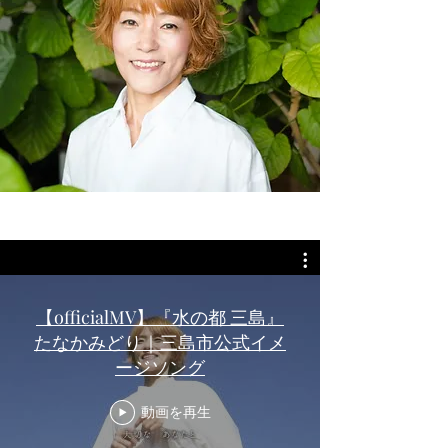
【officialMV】『水の都 三島』
しあわせ虹色⭐︎
たなかみどり｜三島市公式イメ
ファミリーコンサート
ージソング
三島市民文化会館小ホール客席がリューアルされること
動画を再生
になり、
その完成セレモニーに合わせてコンサート開催します！