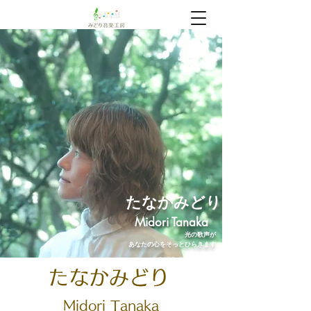
​たなかみどり
Midori Tanaka
光の歌声が
あなたの心をそっとひらきます
みどり音楽工房｜三島の音楽教室
たなかみどり
Midori
Tanaka