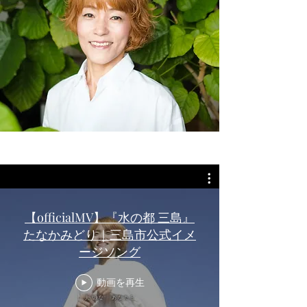
【officialMV】『水の都 三島』
しあわせ虹色⭐︎
たなかみどり｜三島市公式イメ
ファミリーコンサート
ージソング
三島市民文化会館小ホール客席がリューアルされること
動画を再生
になり、
その完成セレモニーに合わせてコンサート開催します！