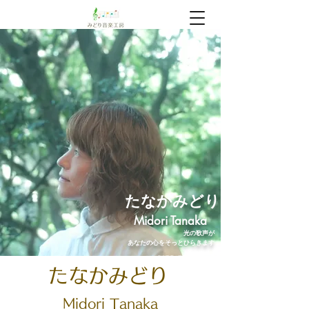
​たなかみどり
Midori Tanaka
光の歌声が
あなたの心をそっとひらきます
みどり音楽工房｜三島の音楽教室
たなかみどり
Midori
Tanaka