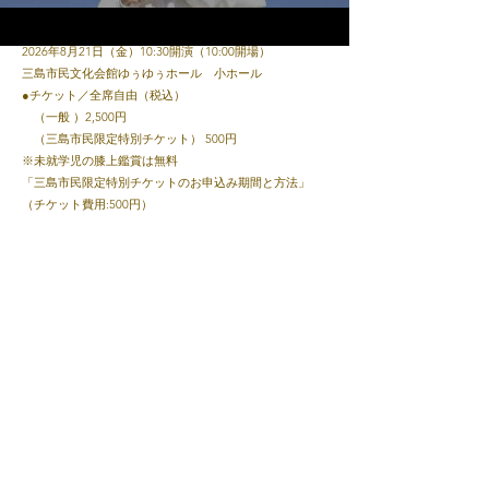
●日時・会場
2026年8月21日（金）10:30開演（10:00開場）
YouTube
三島市民文化会館ゆぅゆぅホール 小ホール
●チケット／全席自由（税込）
（一般 ）2,500円
（三島市民限定特別チケット） 500円
※未就学児の膝上鑑賞は無料
「三島市民限定特別チケットのお申込み期間と方法」
（チケット費用:500円）
申込期間 2026年7月19日（日）10:00～7月31日（金）
17:00まで
予約方法 三島市民文化会館窓口またはお電話にて
​三島市民文化会館サイト→
こちら