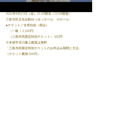
●日時・会場
2026年8月21日（金）10:30開演（10:00開場）
YouTube
三島市民文化会館ゆぅゆぅホール 小ホール
●チケット／全席自由（税込）
（一般 ）2,500円
（三島市民限定特別チケット） 500円
※未就学児の膝上鑑賞は無料
「三島市民限定特別チケットのお申込み期間と方法」
（チケット費用:500円）
申込期間 2026年7月19日（日）10:00～7月31日（金）
17:00まで
予約方法 三島市民文化会館窓口またはお電話にて
​三島市民文化会館サイト→
こちら