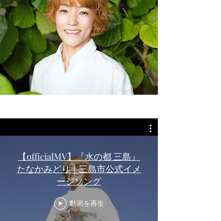
【officialMV】『水の都 三島』
しあわせ虹色⭐︎
たなかみどり｜三島市公式イメ
ファミリーコンサート
ージソング
三島市民文化会館小ホール客席がリューアルされること
動画を再生
になり、
その完成セレモニーに合わせてコンサート開催します！