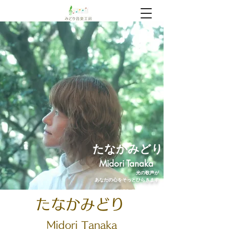
​たなかみどり
Midori Tanaka
光の歌声が
あなたの心をそっとひらきます
みどり音楽工房｜三島の音楽教室
たなかみどり
Midori
Tanaka