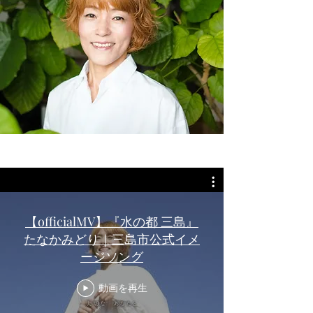
【officialMV】『水の都 三島』
しあわせ虹色⭐︎
たなかみどり｜三島市公式イメ
ファミリーコンサート
ージソング
三島市民文化会館小ホール客席がリューアルされること
動画を再生
になり、
その完成セレモニーに合わせてコンサート開催します！