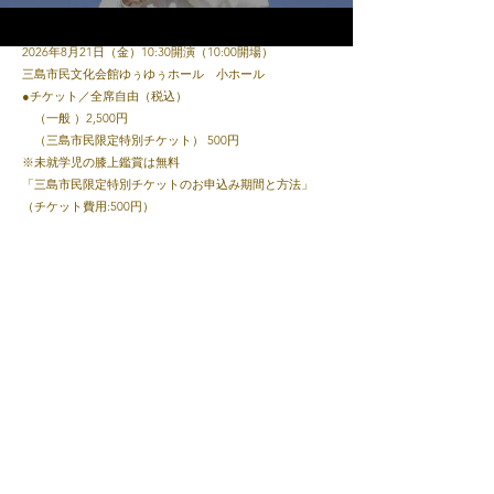
●日時・会場
2026年8月21日（金）10:30開演（10:00開場）
YouTube
三島市民文化会館ゆぅゆぅホール 小ホール
●チケット／全席自由（税込）
（一般 ）2,500円
（三島市民限定特別チケット） 500円
※未就学児の膝上鑑賞は無料
「三島市民限定特別チケットのお申込み期間と方法」
（チケット費用:500円）
申込期間 2026年7月19日（日）10:00～7月31日（金）
17:00まで
予約方法 三島市民文化会館窓口またはお電話にて
​三島市民文化会館サイト→
こちら