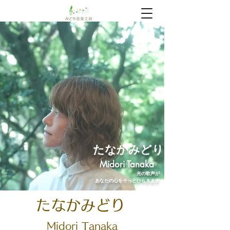
​たなかみどり
Midori Tanaka
光の歌声が
あなたの心をそっとひらきます
みどり音楽工房｜三島の音楽教室
たなかみどり
Midori
Tanaka