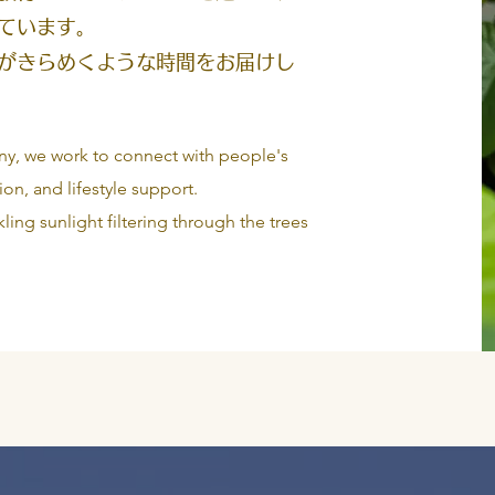
ています。
がきらめくような時間をお届けし
ny, we work to connect with people's
on, and lifestyle support.
ng sunlight filtering through the trees