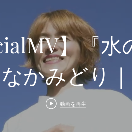
icialMV】『
たなかみどり｜
式イメージソ
動画を再生