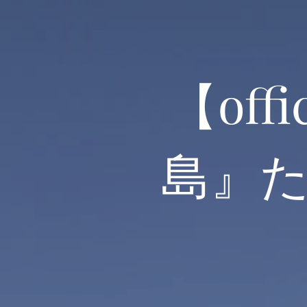
【off
島』
公