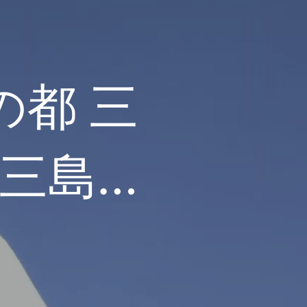
水の都 三
三島市
ング