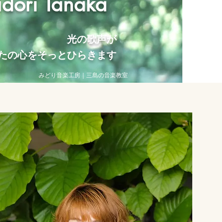
dori Tanaka
光の歌声が
たの心をそっとひらきます
みどり音楽工房｜三島の音楽教室