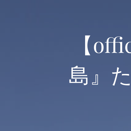
【off
島』
公