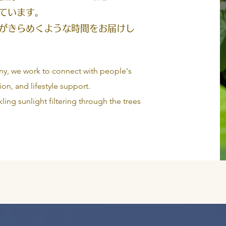
ています。
がきらめくような時間をお届けし
ny, we work to connect with people's
on, and lifestyle support.
ng sunlight filtering through the trees