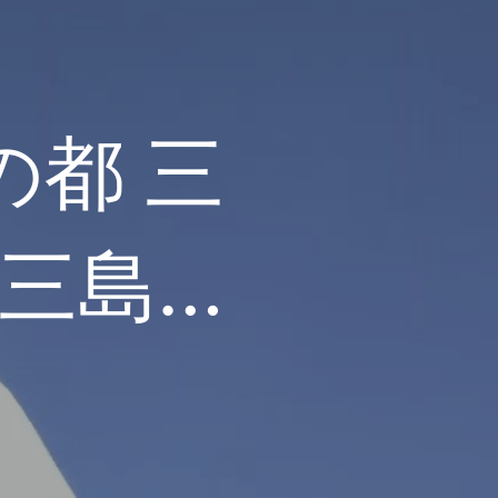
水の都 三
三島市
ング