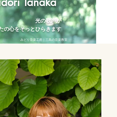
dori Tanaka
光の歌声が
たの心をそっとひらきます
みどり音楽工房｜三島の音楽教室