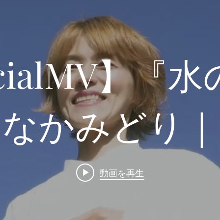
icialMV】『
たなかみどり｜
式イメージソ
動画を再生