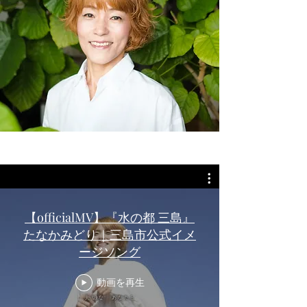
【officialMV】『水の都 三島』
しあわせ虹色⭐︎
たなかみどり｜三島市公式イメ
ファミリーコンサート
ージソング
三島市民文化会館小ホール客席がリューアルされること
動画を再生
になり、
その完成セレモニーに合わせてコンサート開催します！