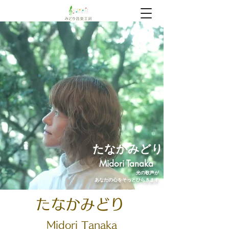
​たなかみどり
Midori Tanaka
光の歌声が
あなたの心をそっとひらきます
みどり音楽工房｜三島の音楽教室
たなかみどり
Midori
Tanaka