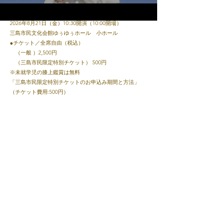
●日時・会場
2026年8月21日（金）10:30開演（10:00開場）
YouTube
三島市民文化会館ゆぅゆぅホール 小ホール
●チケット／全席自由（税込）
（一般 ）2,500円
（三島市民限定特別チケット） 500円
※未就学児の膝上鑑賞は無料
「三島市民限定特別チケットのお申込み期間と方法」
（チケット費用:500円）
申込期間 2026年7月19日（日）10:00～7月31日（金）
17:00まで
予約方法 三島市民文化会館窓口またはお電話にて
​三島市民文化会館サイト→
こちら