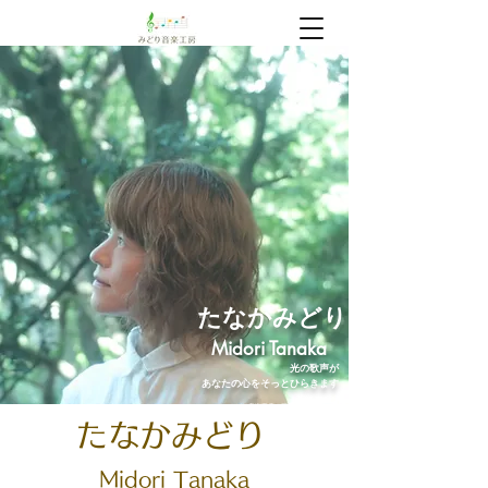
​たなかみどり
Midori Tanaka
光の歌声が
あなたの心をそっとひらきます
みどり音楽工房｜三島の音楽教室
たなかみどり
Midori
Tanaka