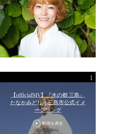
【officialMV】『水の都 三島』
しあわせ虹色⭐︎
たなかみどり｜三島市公式イメ
ファミリーコンサート
ージソング
三島市民文化会館小ホール客席がリューアルされること
動画を再生
になり、
その完成セレモニーに合わせてコンサート開催します！