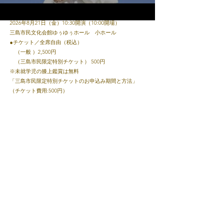
●日時・会場
2026年8月21日（金）10:30開演（10:00開場）
YouTube
三島市民文化会館ゆぅゆぅホール 小ホール
●チケット／全席自由（税込）
（一般 ）2,500円
（三島市民限定特別チケット） 500円
※未就学児の膝上鑑賞は無料
「三島市民限定特別チケットのお申込み期間と方法」
（チケット費用:500円）
申込期間 2026年7月19日（日）10:00～7月31日（金）
17:00まで
予約方法 三島市民文化会館窓口またはお電話にて
​三島市民文化会館サイト→
こちら