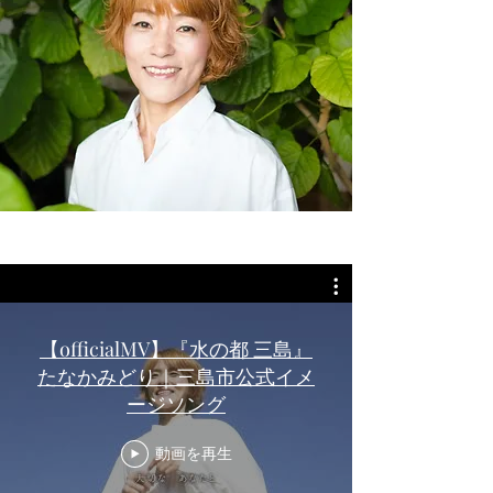
【officialMV】『水の都 三島』
しあわせ虹色⭐︎
たなかみどり｜三島市公式イメ
ファミリーコンサート
ージソング
三島市民文化会館小ホール客席がリューアルされること
動画を再生
になり、
その完成セレモニーに合わせてコンサート開催します！