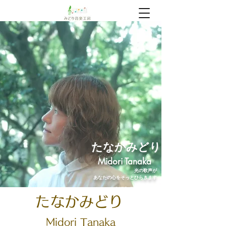
​たなかみどり
Midori Tanaka
光の歌声が
あなたの心をそっとひらきます
みどり音楽工房｜三島の音楽教室
たなかみどり
Midori
Tanaka