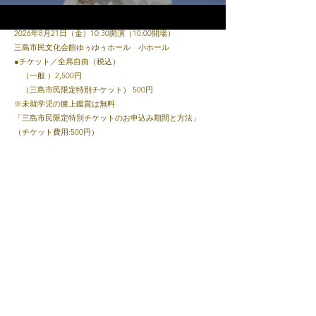
●日時・会場
2026年8月21日（金）10:30開演（10:00開場）
YouTube
三島市民文化会館ゆぅゆぅホール 小ホール
●チケット／全席自由（税込）
（一般 ）2,500円
（三島市民限定特別チケット） 500円
※未就学児の膝上鑑賞は無料
「三島市民限定特別チケットのお申込み期間と方法」
（チケット費用:500円）
申込期間 2026年7月19日（日）10:00～7月31日（金）
17:00まで
予約方法 三島市民文化会館窓口またはお電話にて
​三島市民文化会館サイト→
こちら