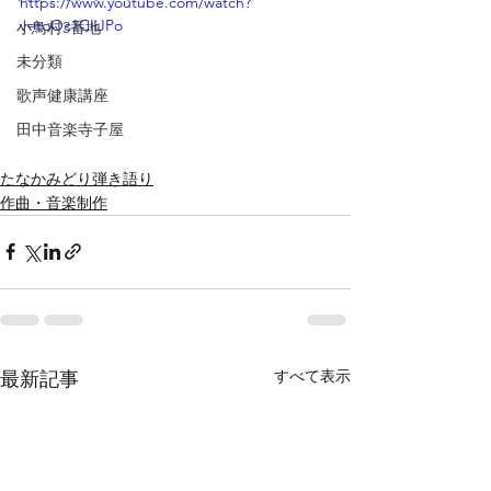
https://www.youtube.com/watch?
v=toOc1CIiJPo
小鳥村3番地
未分類
歌声健康講座
田中音楽寺子屋
たなかみどり弾き語り
作曲・音楽制作
すべて表示
最新記事