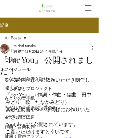
記事
All Posts
midori tanaka
All Posts
2017年12月20日
読了時間: 1分
『For You』 公開されまし
ご挨拶
た！
スケジュール
たなかみどり弾き語り
SMC静岡様よりご依頼いただき制作し
ました
みしまびとプロジェクト
『For You』（作詞・作曲・編曲　田中
みどりの音手紙
みどり　歌　たなかみどり）
みどりの音手紙実行委員会
素敵な動画をSMC静岡様にお作りいた
だきました。
みどり音楽工房
Youtubeにて公開されています。
作曲・音楽制作
ご覧いただけますと幸いです。
健康！歌声クラブ