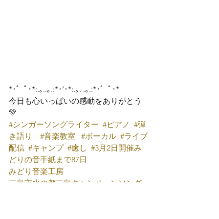
*･゜ﾟ･*:.｡..｡.:*･’･*:.｡. .｡.:*･゜ﾟ･*
今日も心いっぱいの感動をありがとう
💚  
#シンガーソングライター
#ピアノ
#弾
き語り
#音楽教室
#ボーカル
#ライブ
配信
#キャンプ
#癒し
#3月2日開催み
どりの音手紙まで87日
みどり音楽工房
三島市水の都三島キャンペーンソング
YouTube
たなかみどり
Facebook
たなかみどり
X(旧Twitter)