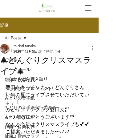
記事
All Posts
midori tanaka
All Posts
2024年12月5日
読了時間: 1分
🎄どんぐりクリスマスラ
ご挨拶
イブ🎄
スケジュール
たなかみどり弾き語り
国道150線沿い
磐田市キッチンカフェどんぐりさん
みしまびとプロジェクト
毎年の夏にライブさせていただいてい
みどりの音手紙
ます！
みどりの音手紙実行委員会
みどりファンクラブ磐田支部
いつもありがとうございます💚
みどり音楽工房
なんと今年はクリスマスライブも💕💕
作曲・音楽制作
ご提案いただきました〜🎉🎉
健康！歌声クラブ