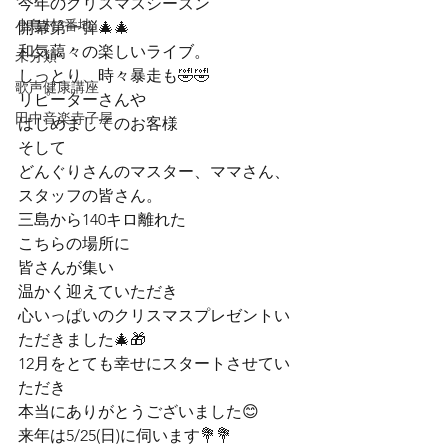
今年のクリスマスシーズン
小鳥村3番地
開幕第一弾🎄🎄
和気藹々の楽しいライブ。
未分類
しっとり、時々暴走も🤣🤣
歌声健康講座
リピーターさんや
田中音楽寺子屋
はじめましてのお客様
そして
どんぐりさんのマスター、ママさん、
スタッフの皆さん。
三島から140キロ離れた
こちらの場所に
皆さんが集い
温かく迎えていただき
心いっぱいのクリスマスプレゼントい
ただきました🎄🎁
12月をとても幸せにスタートさせてい
ただき
本当にありがとうございました😊
来年は5/25(日)に伺います💐💐