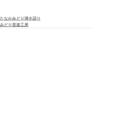
たなかみどり弾き語り
みどり音楽工房
すべて表示
最新記事