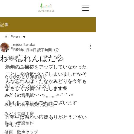
記事
All Posts
midori tanaka
All Posts
2022年1月20日
読了時間: 1分
わ！忘れんぼだ💦
ご挨拶
新年のご挨拶をアップしていなかった
スケジュール
ことに今頃気づいてしまいました💦そ
たなかみどり弾き語り
んな忘れんぼ・たなかみどりを今年も
みしまびとプロジェクト
よろしくお願いいたします💚
みどりの音手紙
*･゜ﾟ･*:.｡..｡.:*･’･*:.｡. .｡.:*･゜ﾟ･*
明けましておめでとうございます
みどりの音手紙実行委員会
みどり音楽工房
昨年中は温かい応援ありがとうござい
作曲・音楽制作
ました
健康！歌声クラブ