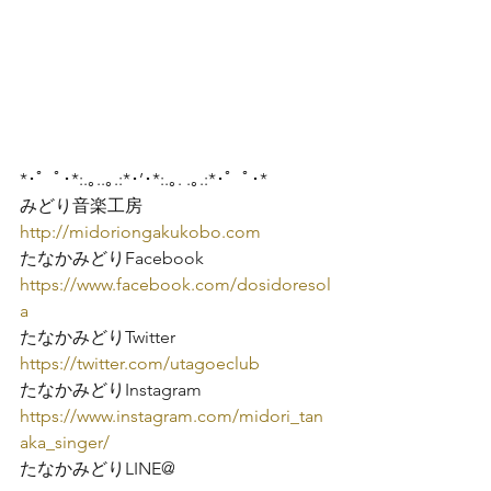
*･゜ﾟ･*:.｡..｡.:*･’･*:.｡. .｡.:*･゜ﾟ･*
http://midoriongakukobo.com
https://www.facebook.com/dosidoresol
a
https://twitter.com/utagoeclub
https://www.instagram.com/midori_tan
aka_singer/