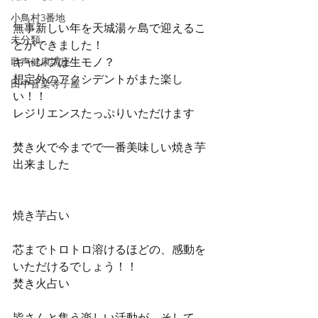
小鳥村3番地
無事新しい年を天城湯ヶ島で迎えるこ
未分類
とができました！
歌声健康講座
キャンプは生モノ？
想定外のアクシデントがまた楽し
田中音楽寺子屋
い！！
レジリエンスたっぷりいただけます
焚き火で今までで一番美味しい焼き芋
出来ました
焼き芋占い
芯までトロトロ溶けるほどの、感動を
いただけるでしょう！！
焚き火占い
皆さんと集う楽しい活動が、そして