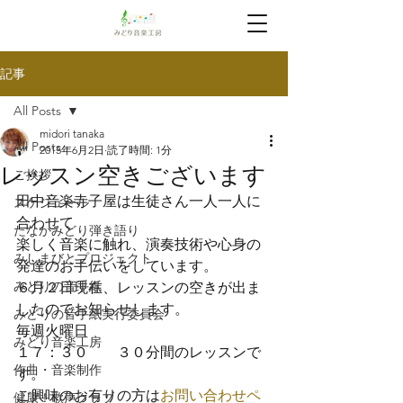
記事
All Posts
midori tanaka
All Posts
2015年6月2日
読了時間: 1分
レッスン空きございます
ご挨拶
田中音楽寺子屋は生徒さん一人一人に
スケジュール
合わせて
たなかみどり弾き語り
楽しく音楽に触れ、演奏技術や心身の
みしまびとプロジェクト
発達のお手伝いをしています。
みどりの音手紙
６月２日現在、レッスンの空きが出ま
したのでお知らせします。
みどりの音手紙実行委員会
毎週火曜日
みどり音楽工房
１７：３０　　３０分間のレッスンで
作曲・音楽制作
す。
ご興味のお有りの方は
お問い合わせペ
健康！歌声クラブ