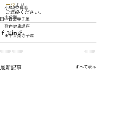
ージ
より
小鳥村3番地
ご連絡ください。
未分類
田中音楽寺子屋
歌声健康講座
田中音楽寺子屋
すべて表示
最新記事