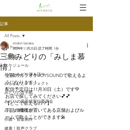
記事
All Posts
midori tanaka
All Posts
2024年11月25日
読了時間: 1分
三島みどりの「みしま慕
ご挨拶
情」
スケジュール
たなかみどり弾き語り
全国のカラオケJOYSOUNDで歌えるよ
うになります！

みしまびとプロジェクト
配信予定日は11月30日（土）です💚
みどりの音手紙
お店で探してみてください💕💕
みどりの音手紙実行委員会
【どこで歌えるの？】
下記の機種が置いてある店舗およびル
みどり音楽工房
ームで歌うことができます🎤
作曲・音楽制作
健康！歌声クラブ