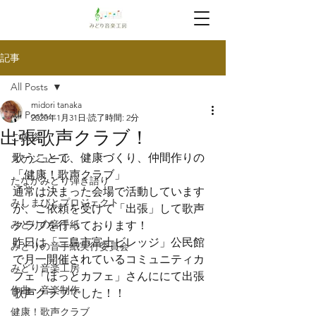
記事
All Posts
midori tanaka
All Posts
2020年1月31日
読了時間: 2分
出張歌声クラブ！
ご挨拶
歌うことで、健康づくり、仲間作りの
スケジュール
「健康！歌声クラブ」

たなかみどり弾き語り
通常は決まった会場で活動しています
みしまびとプロジェクト
が、ご依頼を受けて「出張」して歌声
みどりの音手紙
クラブを行っております！
昨日は「三島市富士ビレッジ」公民館
みどりの音手紙実行委員会
で月一開催されているコミュニティカ
みどり音楽工房
フェ「ほっとカフェ」さんににて出張
作曲・音楽制作
歌声クラブでした！！
健康！歌声クラブ