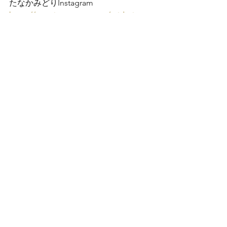
https://www.instagram.com/midori_tan
aka_singer/
たなかみどりLINE@
健康！歌声クラブ
すべて表示
最新記事