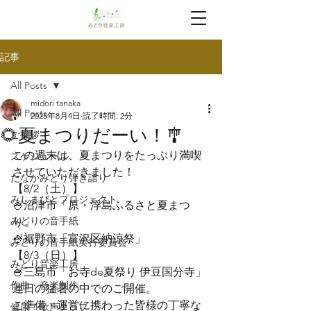
記事
All Posts
midori tanaka
All Posts
2025年8月4日
読了時間: 2分
🌻夏まつりだーい！🎐
ご挨拶
この週末は、夏まつりをたっぷり満喫
スケジュール
させていただきました！
たなかみどり弾き語り
【8/2（土）】

みしまびとプロジェクト
🍧沼津市「原・浮島ふるさと夏まつ
みどりの音手紙
り」

🍧裾野市「富沢区納涼祭」
みどりの音手紙実行委員会
【8/3（日）】

みどり音楽工房
🍧三島市「お寺de夏祭り 伊豆国分寺」
作曲・音楽制作
連日の猛暑の中でのご開催。

ご準備・運営に携わった皆様の丁寧な
健康！歌声クラブ