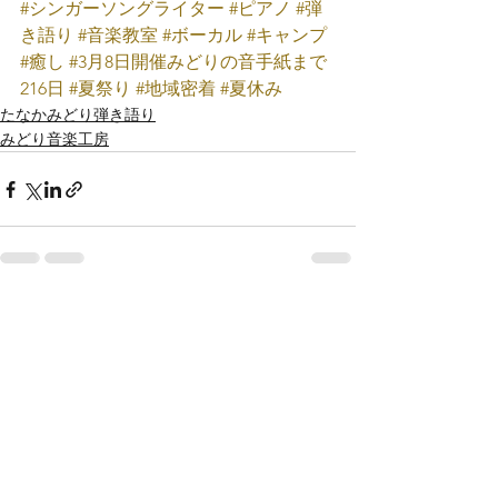
#シンガーソングライター
#ピアノ
#弾
き語り
#音楽教室
#ボーカル
#キャンプ
#癒し
#3月8日開催みどりの音手紙まで
216日
#夏祭り
#地域密着
#夏休み
たなかみどり弾き語り
みどり音楽工房
すべて表示
最新記事