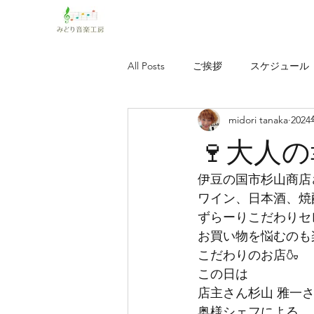
All Posts
ご挨拶
スケジュール
midori tanaka
202
みどりの音手紙実行委員会
み
🍷大人の
歌声健康講座
田中音楽寺子屋
伊豆の国市杉山商店さ
ワイン、日本酒、焼
ずらーりこだわりセ
お買い物を悩むのも
こだわりのお店🍶
この日は

店主さん杉山 雅一さ
奥様シェフによる
