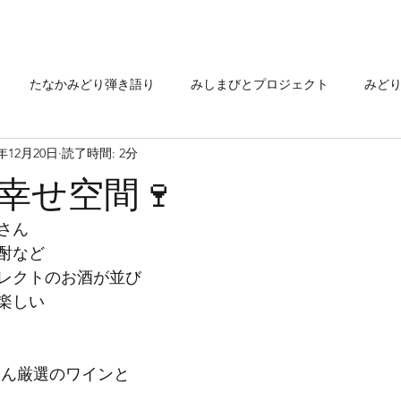
たなかみどり弾き語り
みしまびとプロジェクト
みど
4年12月20日
読了時間: 2分
どり音楽工房
作曲・音楽制作
健康！歌声クラブ
小鳥
幸せ空間🍷
ん

酎など

レクトのお酒が並び

楽しい

ん厳選のワインと
