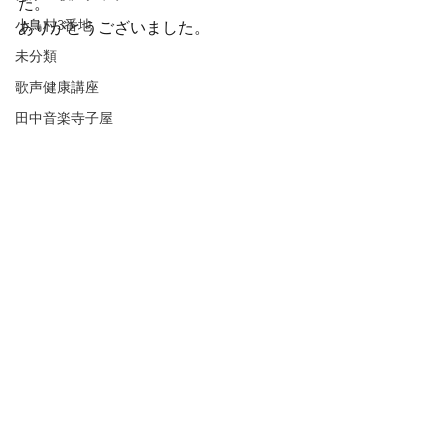
た。
小鳥村3番地
ありがとうございました。
未分類
歌声健康講座
田中音楽寺子屋