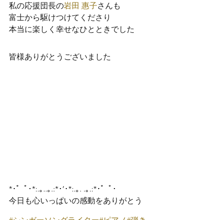
私の応援団長の
岩田 惠子
さんも
富士から駆けつけてくださり
本当に楽しく幸せなひとときでした
皆様ありがとうございました
*･゜ﾟ･*:.｡..｡.:*･’･*:.｡. .｡.:*･゜ﾟ･
今日も心いっぱいの感動をありがとう