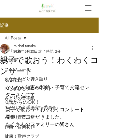
記事
All Posts
midori tanaka
All Posts
2025年6月30日
読了時間: 2分
親子で歌おう！わくわくコ
ご挨拶
ンサート
スケジュール
たなかみどり弾き語り
6/21(土)
かんなみ知恵の和館・子育て交流セン
みしまびとプロジェクト
ターさんにて
みどりの音手紙
0歳からのOK！
みどりの音手紙実行委員会
親子で歌おう！わくわくコンサート
開催していただきました。
みどり音楽工房
たくさんのファミリーの皆さん
作曲・音楽制作
健康！歌声クラブ