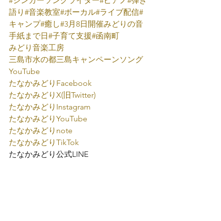
#シンガーソングライター
#ピアノ
#弾き
語り
#音楽教室
#ボーカル
#ライブ配信
#
キャンプ
#癒し
#3月8日開催みどりの音
手紙まで日
#子育て支援
#函南町
みどり音楽工房
三島市水の都三島キャンペーンソング
YouTube
たなかみどり
Facebook
たなかみどり
X(旧Twitter)
たなかみどり
Instagram
たなかみどり
YouTube
たなかみどりnote
たなかみどり
TikTok
たなかみどり公式
LINE
たなかみどり弾き語り
みどり音楽工房