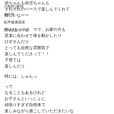
赤ちゃんも幼児ちゃんも
小鳥村3番地
それぞれのペースで楽しんでくれて
未分類
嬉しいなーー
歌声健康講座
何より、パパ、ママ、お家の方も
田中音楽寺子屋
音楽に合わせて体を動かしたり
口ずさんだり
とっても自然な雰囲気で
楽しんでくださって！！
子育ては
楽しんだり
時には、しゅんっ
って
なることもあるけれど
お子さんといっしょに
頑張りすぎず自然体で
楽しみながら過ごしていただきたいな