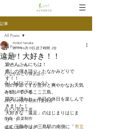
記事
All Posts
midori tanaka
All Posts
2019年6月19日
読了時間: 2分
遠足！大好き！！
ご挨拶
皆さんこんにちは！

スケジュール
癒しの弾き語り・たなかみどりで
たなかみどり弾き語り
す！！
みしまびとプロジェクト
雨の季節ですが意外と爽やかなお天気
みどりの音手紙
が続いているここ三島。

陽気に誘われ、半日の休日を楽しんで
みどりの音手紙実行委員会
きました！

みどり音楽工房
大好きな「遠足」のはじまりはじま
作曲・音楽制作
り！！
ここ三島市はJR三島駅の南側に「
市立
健康！歌声クラブ