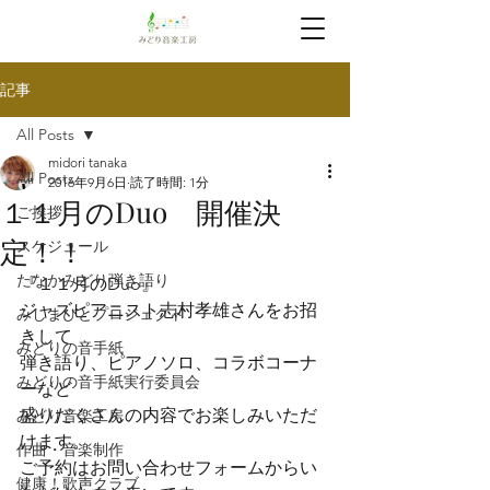
記事
All Posts
midori tanaka
All Posts
2016年9月6日
読了時間: 1分
１１月のDuo 開催決
ご挨拶
定！！
スケジュール
たなかみどり弾き語り
『１１月のDuo』
ジャズピアニスト志村孝雄さんをお招
みしまびとプロジェクト
きして
みどりの音手紙
弾き語り、ピアノソロ、コラボコーナ
みどりの音手紙実行委員会
ーなど
盛りだくさんの内容でお楽しみいただ
みどり音楽工房
けます。
作曲・音楽制作
ご予約はお問い合わせフォームからい
健康！歌声クラブ