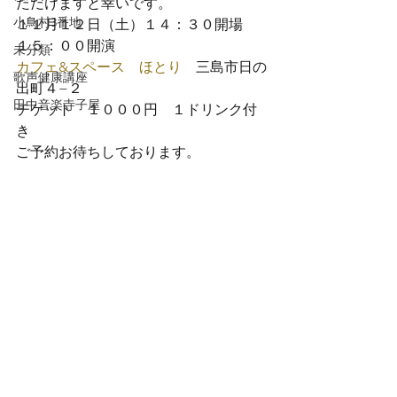
ただけますと幸いです。
小鳥村3番地
１１月１２日（土）１４：３０開場　
１５：００開演
未分類
カフェ&スペース　ほとり
　三島市日の
歌声健康講座
出町４−２
田中音楽寺子屋
チケット　１０００円　１ドリンク付
き
ご予約お待ちしております。