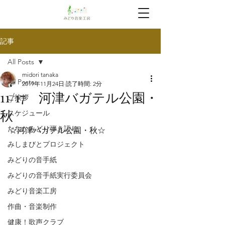
記事
All Posts
midori tanaka
All Posts
2019年11月24日
読了時間: 2分
11/17 河津バガテル公園・
ご挨拶
秋
スケジュール
たなかみどり弾き語り
☆河津バガテル公園・秋☆
みしまびとプロジェクト
みどりの音手紙
みどりの音手紙実行委員会
みどり音楽工房
作曲・音楽制作
健康！歌声クラブ