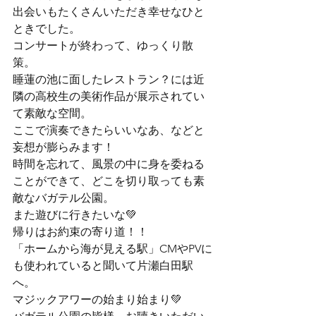
出会いもたくさんいただき幸せなひと
ときでした。
コンサートが終わって、ゆっくり散
策。

睡蓮の池に面したレストラン？には近
隣の高校生の美術作品が展示されてい
て素敵な空間。

ここで演奏できたらいいなあ、などと
妄想が膨らみます！
時間を忘れて、風景の中に身を委ねる
ことができて、どこを切り取っても素
敵なバガテル公園。

また遊びに行きたいな
💚
帰りはお約束の寄り道！！

「ホームから海が見える駅」CMやPVに
も使われていると聞いて片瀬白田駅
へ。

マジックアワーの始まり始まり
💚