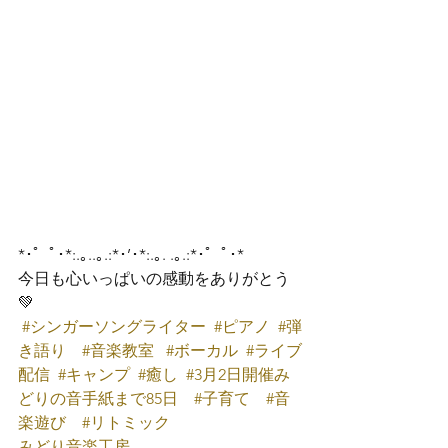
*･゜ﾟ･*:.｡..｡.:*･’･*:.｡. .｡.:*･゜ﾟ･*
今日も心いっぱいの感動をありがとう
💚 
#シンガーソングライター
#ピアノ
#弾
き語り
#音楽教室
#ボーカル
#ライブ
配信
#キャンプ
#癒し
#3月2日開催み
どりの音手紙まで85日
#子育て
#音
楽遊び
#リトミック
みどり音楽工房