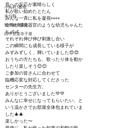
音への反応が素晴らしく
小鳥村3番地
私が歌い始めたとたん
未分類
みんな一斉に私を凝視👀👀
歌声健康講座
全身が感覚器官のような幼児ちゃんた
ち👶👶
田中音楽寺子屋
それぞれ伸び伸び刺激し合い
この瞬間にも成長している様子が
みずみずしく、輝いていました😍😍
おうちの方たちも、歌ったり体を動か
したり楽しそう😊😊
ご参加の皆さんに合わせて
臨機応変な対応してくださった
センターの先生方。
ありがとうございました💚💚
みんなに幸せになってもらいたい、と
いう温かさでお部屋全体包まれていま
した🎄🎄
楽しかった〜
最後に、私が作った知恵の和館の歌