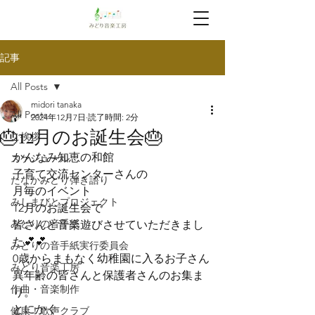
記事
All Posts
midori tanaka
All Posts
2024年12月7日
読了時間: 2分
🎂12月のお誕生会🎂
ご挨拶
かんなみ知恵の和館
スケジュール
子育て交流センターさんの
たなかみどり弾き語り
月毎のイベント
みしまびとプロジェクト
12月のお誕生会で
みどりの音手紙
皆さんと音楽遊びさせていただきまし
た💕💕
みどりの音手紙実行委員会
0歳からまもなく幼稚園に入るお子さん
みどり音楽工房
異年齢の皆さんと保護者さんのお集ま
作曲・音楽制作
り。
とにかく
健康！歌声クラブ