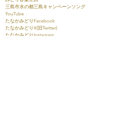
三島市水の都三島キャンペーンソング
YouTube
たなかみどり
Facebook
たなかみどり
X(旧Twitter)
たなかみどり
Instagram
たなかみどり
YouTube
たなかみどり
TikTok
たなかみどり公式
LINE
たなかみどり弾き語り
みどり音楽工房
すべて表示
最新記事