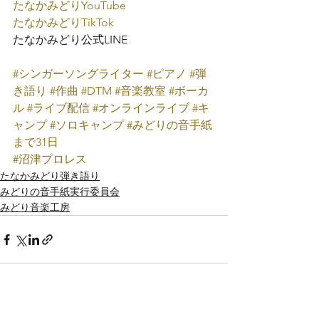
たなかみどり
YouTube
たなかみどり
TikTok
たなかみどり公式
LINE
#シンガーソングライター
#ピアノ
#弾
き語り
#作曲
#DTM
#音楽教室
#ボーカ
ル
#ライブ配信
#オンラインライブ
#キ
ャンプ
#ソロキャンプ
#みどりの音手紙
まで31日
#沼津プロレス
たなかみどり弾き語り
みどりの音手紙実行委員会
みどり音楽工房