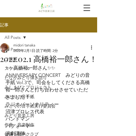
記事
All Posts
midori tanaka
All Posts
2022年2月1日
読了時間: 2分
2022.02.1 高橋裕一郎さん！
ご挨拶
✨✨高橋裕一郎さん✨✨
スケジュール
ANNIVERSARY CONCERT　みどりの音
たなかみどり弾き語り
手紙 Vol.3で、司会をしてくださる高橋 
みしまびとプロジェクト
裕一郎さんと打ち合わせさせていただ
みどりの音手紙
きました！！
ラジオパーソナリティー

みどりの音手紙実行委員会
沼津プロレス代表

みどり音楽工房
バンドマン

作曲・音楽制作
パフォーマー

演劇講師、、、
健康！歌声クラブ