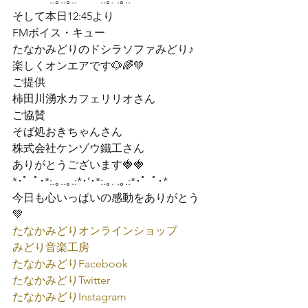
そして本日12:45より

FMボイス・キュー

たなかみどりのドシラソファみどり♪

楽しくオンエアです🐶🌈💚
ご提供

柿田川湧水カフェリリオさん
ご協賛

そば処おきちゃんさん

株式会社ケンゾウ鐵工さん
ありがとうございます🍓🍓
*･゜ﾟ･*:.｡..｡.:*･’･*:.｡. .｡.:*･゜ﾟ･*
今日も心いっぱいの感動をありがとう
💚
たなかみどりオンラインショップ
みどり音楽工房
たなかみどり
Facebook
たなかみどり
Twitter
たなかみどり
Instagram