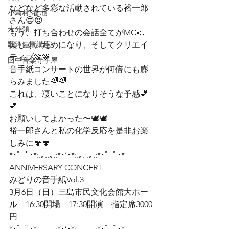
などなど多彩な活動されている裕一郎
小鳥村3番地
さん😍😍
未分類
もう、打ち合わせの会話全てがMC📣

歌声健康講座
楽しく、ためになり、そしてクリエイ
ティブ💚💚

田中音楽寺子屋
音手紙コンサートの世界が何倍にも膨
らみました🌈🌈
これは、凄いことになりそうな予感💕
💕
お願いしてよかった〜🕊🕊
裕一郎さんと私の化学反応を是非お楽
しみに🍄🍄
*･゜ﾟ･*:.｡..｡.:*･’･*:.｡. .｡.:*･゜ﾟ･*
ANNIVERSARY CONCERT

みどりの音手紙Vol.3

3月6日（日）三島市民文化会館大ホー
ル　16:30開場　17:30開演　指定席3000
円
*･゜ﾟ･*:.｡..｡.:*･’･*:.｡. .｡.:*･゜ﾟ･*