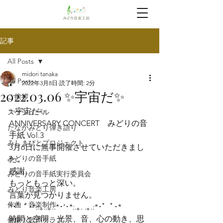
記事
All Posts
midori tanaka
All Posts
2022年3月8日
読了時間: 2分
2022.03.06 ✨宇宙だ✨
ご挨拶
✨宇宙だ✨
スケジュール
ANNIVERSARY CONCERT　みどりの音
たなかみどり弾き語り
手紙 Vol.3

みしまびとプロジェクト
3月6日に無事開催させていただきまし
みどりの音手紙
た。

感謝。

みどりの音手紙実行委員会
もっともっと深い。
みどり音楽工房
言葉が見つかりません。
作曲・音楽制作
*･゜ﾟ･*:.｡..｡.:*･’･*:.｡. .｡.:*･゜ﾟ･*
時間と空間、光景、音、心の動き、思
健康！歌声クラブ