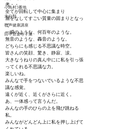
考・・

小鳥村3番地
全てが回転して中心に集まり

未分類
層をなしてすごい質量の固まりとなっ
歌声健康講座
て

一瞬のような、何百年のような。

田中音楽寺子屋
無音のような、轟音のような。

どちらにも感じる不思議な時空。
皆さんの笑顔、驚き、静寂、涙。

大きなうねりの真ん中にに私を引っ張
ってくれる不思議な力。
楽しいね。

みんなで手をつないでいるような不思
議な感覚。

遠くが近く、近くがさらに近く。
あ、一体感って言うんだ。

みんなの手のひらの上を飛び跳ねる
私。

みんながどんどん上に私を押し上げて
くれている。
