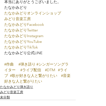
本当にありがとうございました。
たなかみどり
たなかみどりオンラインショップ
みどり音楽工房
たなかみどり
Facebook
たなかみどり
Twitter
たなかみどり
Instagram
たなかみどり
YouTube
たなかみどり
TikTok
たなかみどり公式
LINE
#作曲
#弾き語り
#シンガーソングラ
イター
#ライブ配信
#DTM
#ライ
ブ
#歌が好きな人と繋がりたい
#音楽
好きな人と繋がりたい
たなかみどり弾き語り
みどり音楽工房
未分類