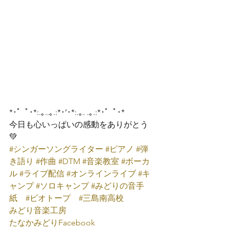
*･゜ﾟ･*:.｡..｡.:*･’･*:.｡. .｡.:*･゜ﾟ･*
今日も心いっぱいの感動をありがとう
💚
#シンガーソングライター
#ピアノ
#弾
き語り
#作曲
#DTM
#音楽教室
#ボーカ
ル
#ライブ配信
#オンラインライブ
#キ
ャンプ
#ソロキャンプ
#みどりの音手
紙
#ビオトープ
#三島南高校
みどり音楽工房
たなかみどり
Facebook