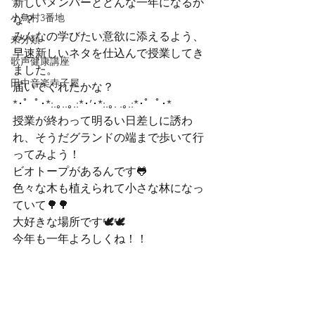
新しいメンバーとどんな一年になるか
小鳥村3番地
な？

みんなの学びたい意欲に添えるよう、
未分類
早速新しいネタを仕込んで授業してき
歌声健康講座
ました。

田中音楽寺子屋
届いてくれたかな？
*･゜ﾟ･*:.｡..｡.:*･’･*:.｡. .｡.:*･゜ﾟ･*
授業が終わって明るい日差しに誘わ
れ、そうだグランドの端まで歩いて行
ってみよう！
ビオトープがあるんです🐸
色々な木も植えられて小さな林になっ
ていて🌳🌳
大好きな場所です🕊🕊
今年も一年よろしくね！！