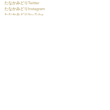
たなかみどり
Twitter
たなかみどり
Instagram
たなかみどり
YouTube
たなかみどり
TikTok
たなかみどり公式
LINE
たなかみどり弾き語り
みどり音楽工房
すべて表示
最新記事