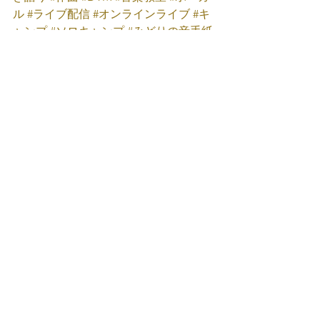
ル
#ライブ配信
#オンラインライブ
#キ
ャンプ
#ソロキャンプ
#みどりの音手紙
まで243日
#磐田市
#どんぐり
　＃煮込
みハンバーグ
みどり音楽工房
たなかみどり
Facebook
たなかみどり
Twitter
たなかみどり
Instagram
たなかみどり
YouTube
たなかみどり
TikTok
たなかみどり公式
LINE
たなかみどり弾き語り
みどり音楽工房