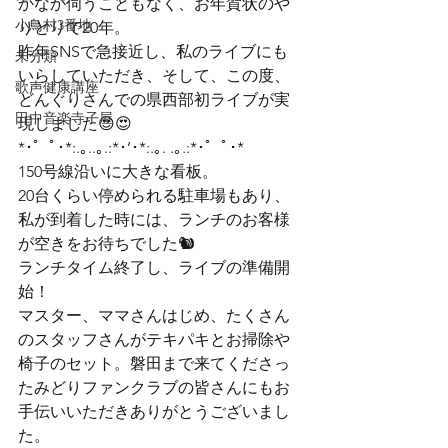
かなか伺うこともなく、お年賀状のや
小鳥村3番地
りとりで20年。

昨年SNSで急接近し、私のライブにも
未分類
いらしていただき、そして、この度、
歌声健康講座
どんぐりさんでの県西部初ライブが実
田中音楽寺子屋
現しました😍😍
*･゜ﾟ･*:.｡..｡.:*･’･*:.｡. .｡.:*･゜ﾟ･*
150号線沿いに大きな看板。

20台くらい停められる駐車場もあり、
私が到着した時には、ランチのお客様
が空きをお待ちでした🐿
ランチタイム終了し、ライブの準備開
始！

マスター、ママさんはじめ、たくさん
のスタッフさんがテキパキとお掃除や
椅子のセット。磐田まで来てくださっ
たみどりファンクラブの皆さんにもお
手伝いいただきありがとうございまし
た。