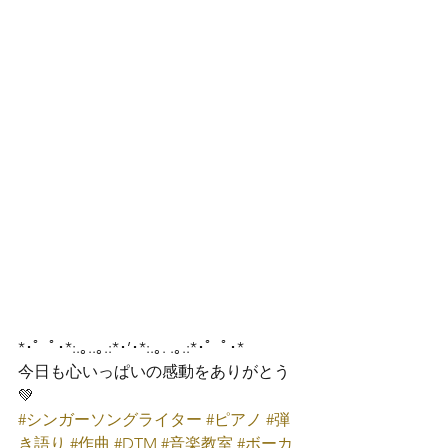
*･゜ﾟ･*:.｡..｡.:*･’･*:.｡. .｡.:*･゜ﾟ･*
今日も心いっぱいの感動をありがとう
💚
#シンガーソングライター
#ピアノ
#弾
き語り
#作曲
#DTM
#音楽教室
#ボーカ