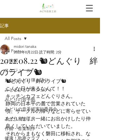
記事
All Posts
midori tanaka
All Posts
2022年8月22日
読了時間: 2分
2022.08.22 🐿どんぐり 絆
ご挨拶
のライブ🐿
スケジュール
たなかみどり弾き語り
🐿どんぐり　絆のライブ🐿
こんな日が来るなんて！！
みしまびとプロジェクト
キッチンカフェどんぐりさん。

みどりの音手紙
静岡の日本平の麓で営業されていた
みどりの音手紙実行委員会
頃、サークルの帰りなどに寄らせてい
ただいたり、一緒にお出かけしたり仲
みどり音楽工房
良くしていただいていました。
作曲・音楽制作
それからまもなく磐田に移転され、な
健康！歌声クラブ