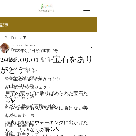
記事
All Posts
midori tanaka
All Posts
2022年9月1日
読了時間: 2分
2022 .09.01 ✨✨宝石をあり
ご挨拶
がとう✨✨
スケジュール
たなかみどり弾き語り
✨✨宝石をありがとう✨✨
雨上がりの朝。

みしまびとプロジェクト
里芋の葉っぱに散りばめられた宝石た
みどりの音手紙
ち💎

みどりの音手紙実行委員会
小さな自然も大きな自然に負けない美
しさ。
みどり音楽工房
昨夜は夜中にウォーキングに出かけた
作曲・音楽制作
ら、　いきなりの雨💦💦

健康！歌声クラブ