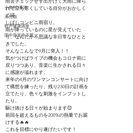
雨雲チェックせず出かけて大雨に降ら
小鳥村3番地
れて立ち尽くしている自分がおかしく
て🤣

未分類
しばしコンビニ雨宿り。

歌声健康講座
雨が降っているのに星が見えていた
田中音楽寺子屋
り、なんだか不思議な非日常なひとと
きでした。
そんなこんなで9月に突入！！
気がつけばライブの機会もコロナ前に
戻りつつあり、音楽に生かされる日々
に感謝が溢れます。
来年の4月のワンマンコンサートに向け
て構想を練ったり、残り230日の計画を
立てたり、色々な刺激をインプットし
たり。

駆け抜ける日々が始まります😊
前回を超えるものを200%の熱量でお届
けする🔥🔥
これを目標にやり遂げたいです！