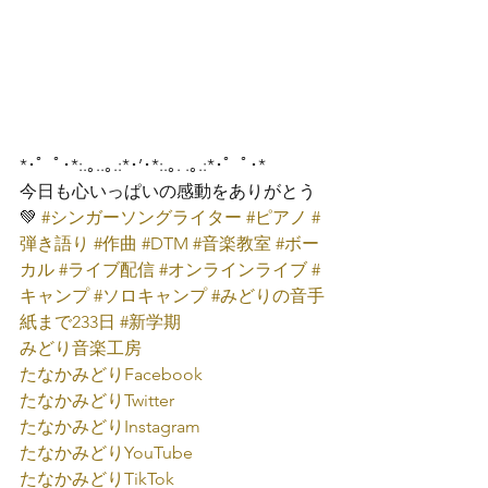
*･゜ﾟ･*:.｡..｡.:*･’･*:.｡. .｡.:*･゜ﾟ･*
今日も心いっぱいの感動をありがとう
💚 
#シンガーソングライター
#ピアノ
#
弾き語り
#作曲
#DTM
#音楽教室
#ボー
カル
#ライブ配信
#オンラインライブ
#
キャンプ
#ソロキャンプ
#みどりの音手
紙まで233日
#新学期
みどり音楽工房
たなかみどり
Facebook
たなかみどり
Twitter
たなかみどり
Instagram
たなかみどり
YouTube
たなかみどり
TikTok