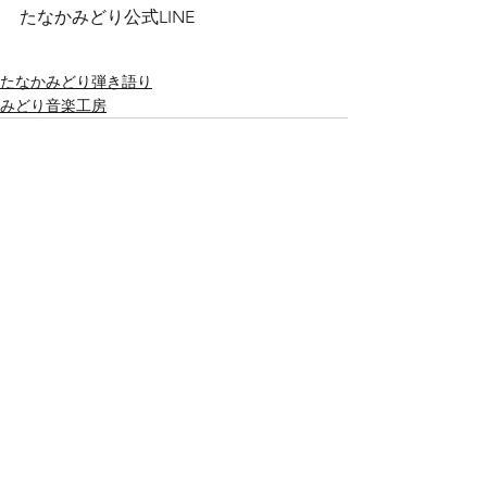
たなかみどり公式
LINE
たなかみどり弾き語り
みどり音楽工房
すべて表示
最新記事