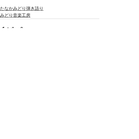
たなかみどり弾き語り
みどり音楽工房
すべて表示
最新記事