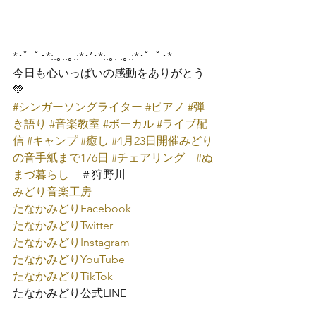
*･゜ﾟ･*:.｡..｡.:*･’･*:.｡. .｡.:*･゜ﾟ･*
今日も心いっぱいの感動をありがとう
💚
#シンガーソングライター
#ピアノ
#弾
き語り
#音楽教室
#ボーカル
#ライブ配
信
#キャンプ
#癒し
#4月23日開催みどり
の音手紙まで176日
#チェアリング
#ぬ
まづ暮らし
　＃狩野川
みどり音楽工房
たなかみどり
Facebook
たなかみどり
Twitter
たなかみどり
Instagram
たなかみどり
YouTube
たなかみどり
TikTok
たなかみどり公式
LINE