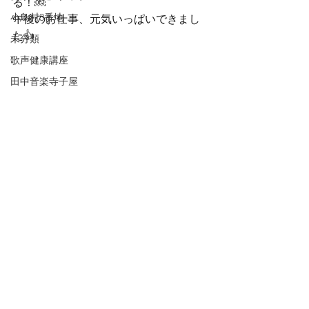
る！￼
小鳥村3番地
午後のお仕事、元気いっぱいできまし
た👍
未分類
歌声健康講座
田中音楽寺子屋