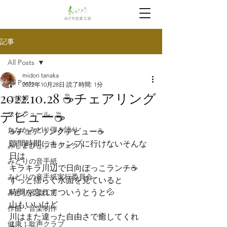
記事
All Posts
midori tanaka
All Posts
2022年10月28日
読了時間: 1分
2022.10.28 ☕️チェアリング
ご挨拶
デビュー☕️
スケジュール
たなかみどり弾き語り
☕️チェアリングデビュー☕️
隙間時間にキャンプに行けないそんな
みしまびとプロジェクト
日は

みどりの音手紙
キラキラ川辺で日向ぼっこランチ☕️
みどりの音手紙実行委員会
ずっと揺らぐ水面を見ていると

時間を忘れてついうとうと💦
みどり音楽工房
山もいいけど

作曲・音楽制作
川はまた違った自由さで癒してくれ
健康！歌声クラブ