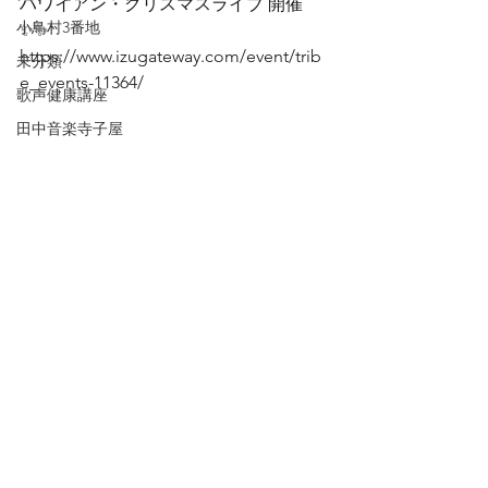
ハワイアン・クリスマスライブ 開催
小鳥村3番地
✨✨
https://www.izugateway.com/event/trib
未分類
e_events-11364/
歌声健康講座
田中音楽寺子屋