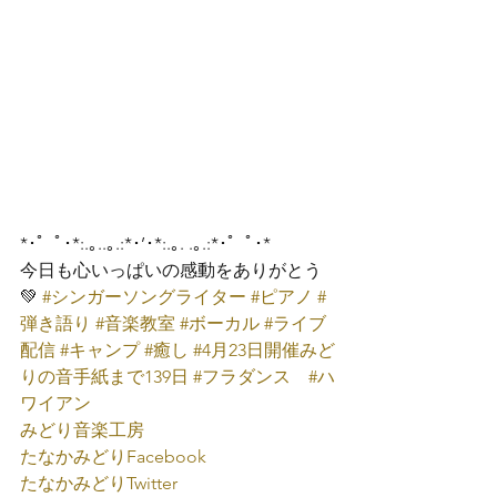
*･゜ﾟ･*:.｡..｡.:*･’･*:.｡. .｡.:*･゜ﾟ･*
今日も心いっぱいの感動をありがとう
💚 
#シンガーソングライター
#ピアノ
#
弾き語り
#音楽教室
#ボーカル
#ライブ
配信
#キャンプ
#癒し
#4月23日開催みど
りの音手紙まで139日
#フラダンス
#ハ
ワイアン
みどり音楽工房
たなかみどり
Facebook
たなかみどり
Twitter