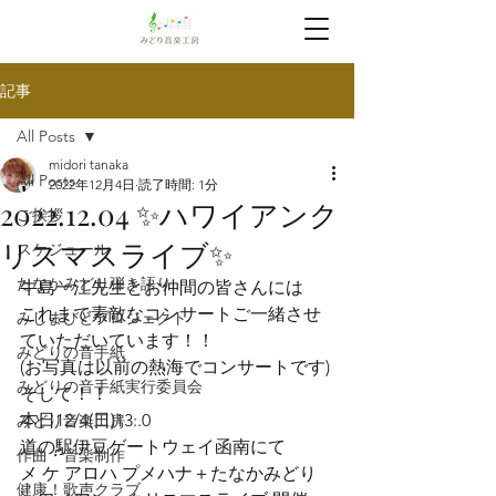
記事
All Posts
midori tanaka
All Posts
2022年12月4日
読了時間: 1分
2022.12.04 ✨ハワイアンク
ご挨拶
リスマスライブ✨
スケジュール
たなかみどり弾き語り
牛島一江先生とお仲間の皆さんには

これまで素敵なコンサートご一緒させ
みしまびとプロジェクト
ていただいています！！

みどりの音手紙
(お写真は以前の熱海でコンサートです)
みどりの音手紙実行委員会
そして！！
本日12/4(日)13:.0

みどり音楽工房
道の駅伊豆ゲートウェイ函南にて
作曲・音楽制作
メ ケ アロハ プメハナ＋たなかみどり

健康！歌声クラブ