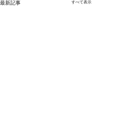
すべて表示
最新記事
🌻夏まつりだーい！🎐
この週末は、夏まつりをたっ
コメント
ぷり満喫させていただきまし
た！ 【8/2（土）】 🍧沼津市