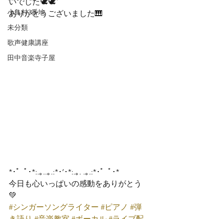
いでした🕊🕊
小鳥村3番地
ありがとうございました🎹
未分類
歌声健康講座
田中音楽寺子屋
*･゜ﾟ･*:.｡..｡.:*･’･*:.｡. .｡.:*･゜ﾟ･*
今日も心いっぱいの感動をありがとう
💚
#シンガーソングライター
#ピアノ
#弾
き語り
#音楽教室
#ボーカル
#ライブ配