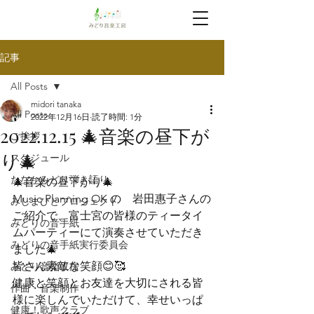
記事
All Posts
midori tanaka
All Posts
2022年12月16日
読了時間: 1分
2022.12.15 🎄音楽の昼下が
ご挨拶
り🎄
スケジュール
たなかみどり弾き語り
🎄音楽の昼下がり🎄
Music Planning OK の　岩田惠子さんの
みしまびとプロジェクト
ご紹介で、富士宮の皆様のティータイ
みどりの音手紙
ムパーティーにて演奏させていただき
みどりの音手紙実行委員会
ました🎄
皆さん素敵な笑顔😊🥰
みどり音楽工房
健康と笑顔とお友達を大切にされる皆
作曲・音楽制作
様に楽しんでいただけて、幸せいっぱ
健康！歌声クラブ