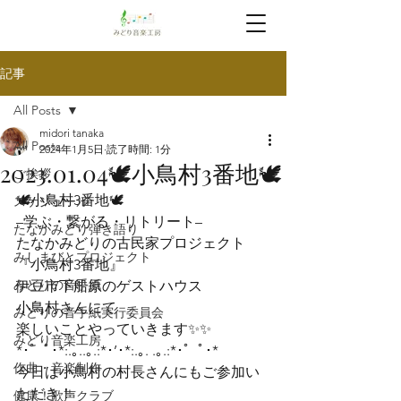
記事
All Posts
midori tanaka
All Posts
2024年1月5日
読了時間: 1分
2023.01.04🕊️小鳥村3番地🕊️
ご挨拶
🕊️小鳥村3番地🕊️
スケジュール
–学ぶ・繋がる・リトリート–

たなかみどり弾き語り
たなかみどりの古民家プロジェクト

みしまびとプロジェクト
『小鳥村3番地』
みどりの音手紙
伊豆市下船原のゲストハウス

小鳥村さんにて

みどりの音手紙実行委員会
楽しいことやっていきます✨✨
みどり音楽工房
*･゜ﾟ･*:.｡..｡.:*･’･*:.｡. .｡.:*･゜ﾟ･*
作曲・音楽制作
今日は小鳥村の村長さんにもご参加い
ただき！

健康！歌声クラブ