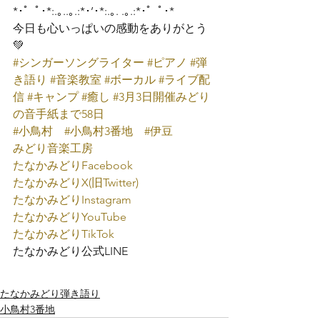
*･゜ﾟ･*:.｡..｡.:*･’･*:.｡. .｡.:*･゜ﾟ･*
今日も心いっぱいの感動をありがとう
💚
#シンガーソングライター
#ピアノ
#弾
き語り
#音楽教室
#ボーカル
#ライブ配
信
#キャンプ
#癒し
#3月3日開催みどり
の音手紙まで58日
#小鳥村
#小鳥村3番地
#伊豆
みどり音楽工房
たなかみどり
Facebook
たなかみどり
X(旧Twitter)
たなかみどり
Instagram
たなかみどり
YouTube
たなかみどり
TikTok
たなかみどり公式
LINE
たなかみどり弾き語り
小鳥村3番地