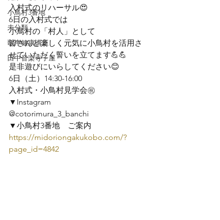
入村式のリハーサル😍
小鳥村3番地
6日の入村式では

未分類
小鳥村の「村人」として

歌声健康講座
皆さんと楽しく元気に小鳥村を活用さ
せていただく誓いを立てます💪💪
田中音楽寺子屋
是非遊びにいらしてください😊
6日（土）14:30-16:00

入村式・小鳥村見学会㊗️
▼Instagram

@cotorimura_3_banchi
https://midoriongakukobo.com/?
page_id=4842 