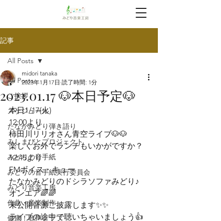
記事
All Posts
midori tanaka
All Posts
2023年1月17日
読了時間: 1分
2023.01.17 🐶本日予定🐶
ご挨拶
本日1/17(火)
スケジュール
12:00より

たなかみどり弾き語り
柿田川リリオさん青空ライブ🐶🐶

みしまびとプロジェクト
楽しくお外でランチもいかがですか？
みどりの音手紙
12:45より

FMボイス・キュー

みどりの音手紙実行委員会
たなかみどりのドシラソファみどり♪

みどり音楽工房
オンエア🌈🌈
作曲・音楽制作
未公開音源ご披露します✨✨
ライブの途中で聴いちゃいましょう👍
健康！歌声クラブ