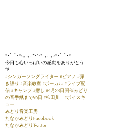
*･゜ﾟ･*:.｡..｡.:*･’･*:.｡. .｡.:*･゜ﾟ･*
今日も心いっぱいの感動をありがとう
💚
#シンガーソングライター
#ピアノ
#弾
き語り
#音楽教室
#ボーカル
#ライブ配
信
#キャンプ
#癒し
#4月23日開催みどり
の音手紙まで96日
#柿田川
#ボイスキ
ュー
みどり音楽工房
たなかみどり
Facebook
たなかみどり
Twitter