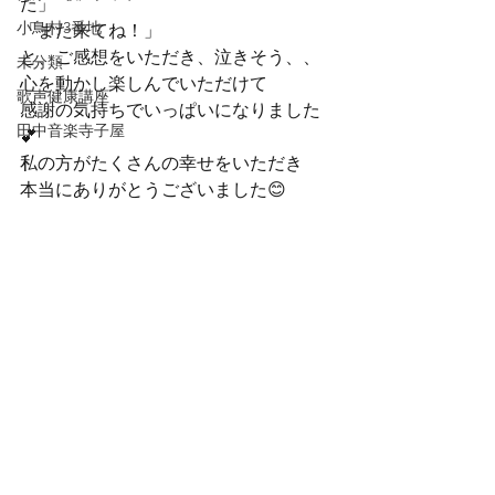
た」

小鳥村3番地
「また来てね！」

と、ご感想をいただき、泣きそう、、
未分類
心を動かし楽しんでいただけて

歌声健康講座
感謝の気持ちでいっぱいになりました
田中音楽寺子屋
💕
私の方がたくさんの幸せをいただき

本当にありがとうございました😊