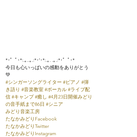
*･゜ﾟ･*:.｡..｡.:*･’･*:.｡. .｡.:*･゜ﾟ･*
今日も心いっぱいの感動をありがとう
💚
#シンガーソングライター
#ピアノ
#弾
き語り
#音楽教室
#ボーカル
#ライブ配
信
#キャンプ
#癒し
#4月23日開催みどり
の音手紙まで86日
#シニア
みどり音楽工房
たなかみどり
Facebook
たなかみどり
Twitter
たなかみどり
Instagram