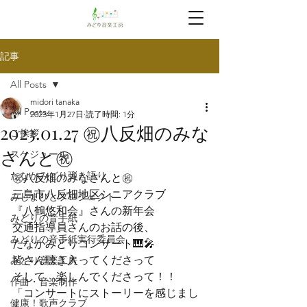
記事
All Posts
midori tanaka
All Posts
2023年1月27日
読了時間: 1分
2023.01.27 ㊗️八反畑のみな
ご挨拶
さんと㊗️
スケジュール
たなかみどり弾き語り
㊗️八反畑のみなさんと㊗️
三島市八反畑地区シニアクラブ

みしまびとプロジェクト
『八鶴悠和会』さんの新年会
みどりの音手紙
交通指導員さんのお話の後、

みどりの音手紙実行委員会
たなかみどりコンサート🎹🎤
皆さん聴き入ってくださって

みどり音楽工房
そして、楽しんでくださって！！
作曲・音楽制作
「コンサートにストーリーを感じまし
健康！歌声クラブ