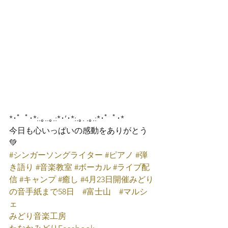
*･゜ﾟ･*:.｡..｡.:*･’･*:.｡. .｡.:*･゜ﾟ･*
今日も心いっぱいの感動をありがとう
💚
#シンガーソングライター
#ピアノ
#弾
き語り
#音楽教室
#ボーカル
#ライブ配
信
#キャンプ
#癒し
#4月23日開催みどり
の音手紙まで58日
#富士山
#マルシ
ェ
みどり音楽工房