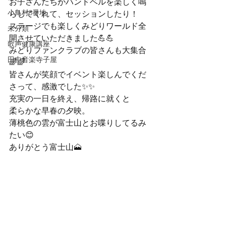
お子さんたちがハンドベルを楽しく鳴
小鳥村3番地
らしてくれて、セッションしたり！

ステージでも楽しくみどりワールド全
未分類
開させていただきました💪💪
歌声健康講座
みどりファンクラブの皆さんも大集合
田中音楽寺子屋
🌈🌈
皆さんが笑顔でイベント楽しんでくだ
さって、感激でした✨✨
充実の一日を終え、帰路に就くと

柔らかな早春の夕映。

薄桃色の雲が富士山とお喋りしてるみ
たい😊
ありがとう富士山🗻