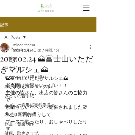
記事
All Posts
midori tanaka
All Posts
2023年2月24日
読了時間: 1分
2023.02.24 🗻富士山いただ
ご挨拶
きマルシェ🗻
スケジュール
たなかみどり弾き語り
🗻富士山いただきマルシェ🗻
楽寿園は笑顔でいっぱい！！

みしまびとプロジェクト
主催の皆さん、出店の皆さんのご協力
みどりの音手紙
で

みどりの音手紙実行委員会
素晴らしいイベント開催されました🌸
私も1区画お借りして

みどり音楽工房
ブースで歌ったり、おしゃべりしたり
作曲・音楽制作
💚

健康！歌声クラブ