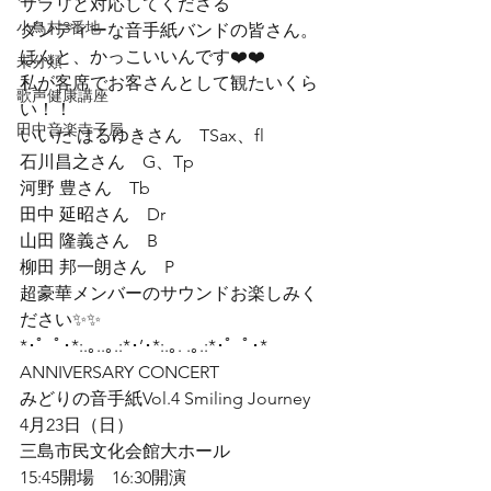
サラリと対応してくださる

小鳥村3番地
ダンディーな音手紙バンドの皆さん。

ほんと、かっこいいんです❤️❤️
未分類
私が客席でお客さんとして観たいくら
歌声健康講座
い！！
田中音楽寺子屋
いいだ はるゆきさん　TSax、fl

石川昌之さん　G、Tp

河野 豊さん　Tb

田中 延昭さん　Dr

山田 隆義さん　B

柳田 邦一朗さん　P
超豪華メンバーのサウンドお楽しみく
ださい✨✨
*･゜ﾟ･*:.｡..｡.:*･’･*:.｡. .｡.:*･゜ﾟ･*

ANNIVERSARY CONCERT

みどりの音手紙Vol.4 Smiling Journey

4月23日（日）

三島市民文化会館大ホール

15:45開場　16:30開演
