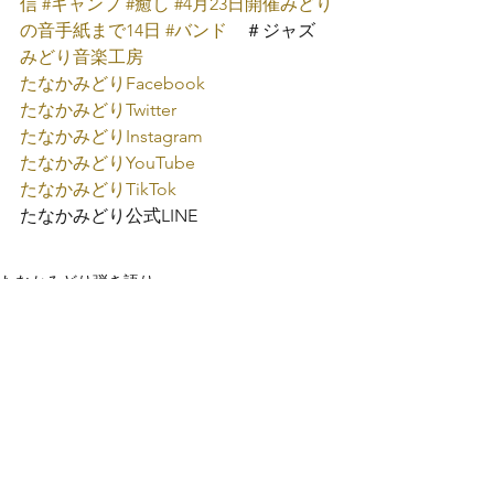
信
#キャンプ
#癒し
#4月23日開催みどり
の音手紙まで14日
#バンド
　＃ジャズ
みどり音楽工房
たなかみどり
Facebook
たなかみどり
Twitter
たなかみどり
Instagram
たなかみどり
YouTube
たなかみどり
TikTok
たなかみどり公式
LINE
たなかみどり弾き語り
みどり音楽工房
すべて表示
最新記事