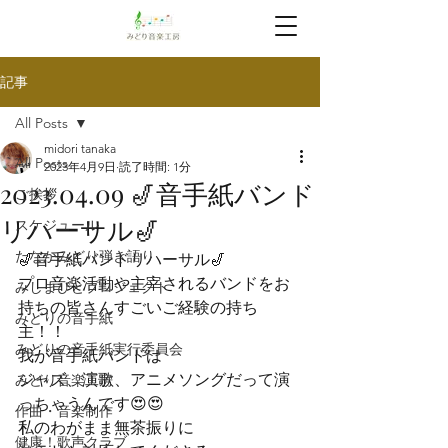
記事
All Posts
midori tanaka
All Posts
2023年4月9日
読了時間: 1分
2023.04.09 🎷音手紙バンド
ご挨拶
リハーサル🎷
スケジュール
たなかみどり弾き語り
🎷音手紙バンドリハーサル🎷
プロ音楽活動や主宰されるバンドをお
みしまびとプロジェクト
持ちの皆さんすごいご経験の持ち
みどりの音手紙
主！！
みどりの音手紙実行委員会
我が音手紙バンドは

ジャズ、演歌、アニメソングだって演
みどり音楽工房
っちゃうんです😍😍
作曲・音楽制作
私のわがまま無茶振りに

健康！歌声クラブ