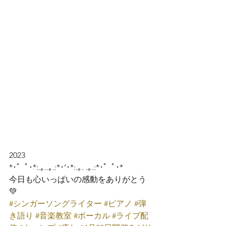
2023
*･゜ﾟ･*:.｡..｡.:*･’･*:.｡. .｡.:*･゜ﾟ･*

今日も心いっぱいの感動をありがとう
💚
#シンガーソングライター
#ピアノ
#弾
き語り
#音楽教室
#ボーカル
#ライブ配