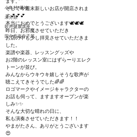
ます。
小鳥村3番地
そして今週末新しいお店が開店されま
す💕💕💕

未分類
本当におめでとうございます🕊️🕊️🕊️
歌声健康講座
昨日、お邪魔させていただき

田中音楽寺子屋
お店の中も少し拝見させていただきま
した。
楽譜や楽器、レッスングッズや

お2階のレッスン室にはずらーりエレク
トーンが並び。

みんなからウキウキ嬉しそうな歌声が
聴こえてきそうでした🌈🌈
ロゴマークやイメージキャラクターの
お話も伺って、ますますオープンが楽
しみ✨✨
そんな大切な晴れの日に、

私も演奏させていただきます！！

やまがたさん、ありがとうございます
😍