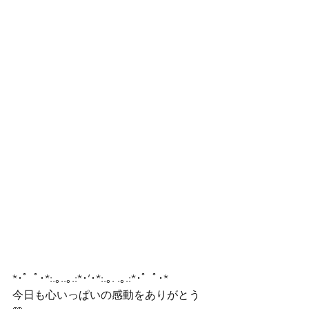
*･゜ﾟ･*:.｡..｡.:*･’･*:.｡. .｡.:*･゜ﾟ･*
今日も心いっぱいの感動をありがとう