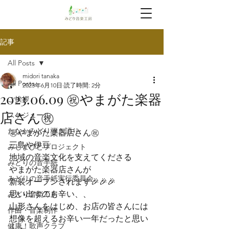
記事
All Posts
midori tanaka
All Posts
2023年6月10日
読了時間: 2分
2023.06.09 ㊗️やまがた楽器
ご挨拶
店さん㊗️
スケジュール
たなかみどり弾き語り
㊗️やまがた楽器店さん㊗️
三島や伊豆

みしまびとプロジェクト
地域の音楽文化を支えてくださる

みどりの音手紙
やまがた楽器店さんが

みどりの音手紙実行委員会
新装オープンされます🎉🎉🎉
思い出すのも辛い、、

みどり音楽工房
山形さんをはじめ、お店の皆さんには

作曲・音楽制作
想像を超えるお辛い一年だったと思い
健康！歌声クラブ