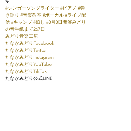
💚
#シンガーソングライター
#ピアノ
#弾
き語り
#音楽教室
#ボーカル
#ライブ配
信
#キャンプ
#癒し
#3月3日開催みどり
の音手紙まで267日
みどり音楽工房
たなかみどり
Facebook
たなかみどり
Twitter
たなかみどり
Instagram
たなかみどり
YouTube
たなかみどり
TikTok
たなかみどり公式
LINE
たなかみどり弾き語り
みどり音楽工房