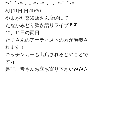
*･゜ﾟ･*:.｡..｡.:*･’･*:.｡. .｡.:*･゜ﾟ･*
6月11日(日)10:30

やまがた楽器店さん店頭にて

たなかみどり弾き語りライブ💐💐
10、11日の両日。

たくさんのアーティストの方が演奏さ
れます！

キッチンカーも出店されるとのことで
す🍒

是非、皆さんお立ち寄り下さい🎉🎉🎉