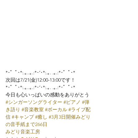
*･゜ﾟ･*:.｡..｡.:*･’･*:.｡. .｡.:*･゜ﾟ･*
次回は7/21(金)12:00-13:00です！
*･゜ﾟ･*:.｡..｡.:*･’･*:.｡. .｡.:*･゜ﾟ･*
#シンガーソングライター
#ピアノ
#弾
き語り
#音楽教室
#ボーカル
#ライブ配
信
#キャンプ
#癒し
#3月3日開催みどり
の音手紙まで266日
みどり音楽工房