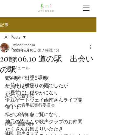
記事
All Posts
midori tanaka
All Posts
2023年6月10日
読了時間: 1分
2023.06.10 道の駅 出会い
ご挨拶
の駅
スケジュール
たなかみどり弾き語り
道の駅　出会いの駅
午前中は横殴りの雨でしたが

みしまびとプロジェクト
お昼前には穏やかになり
みどりの音手紙
伊豆ゲートウェイ函南さんライブ開
みどりの音手紙実行委員会
催！！
ライブ告知をご覧になり、

みどり音楽工房
地元の皆さんや歌声クラブのお仲間

作曲・音楽制作
たくさんお集まりいたたき

健康！歌声クラブ