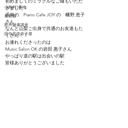
初めましてのミラクルなご縁もいただ
小鳥村3番地
きました！
函南の　Piano Cafe JOY の　幡野 恵子
未分類
さん

歌声健康講座
なんと山梨ご出身で共通のお友達もた
田中音楽寺子屋
くさん！！

お連れくださったのは

Music Salon OK の岩田 惠子さん
やっぱり道の駅は出会いの駅️

皆様ありがとうございました