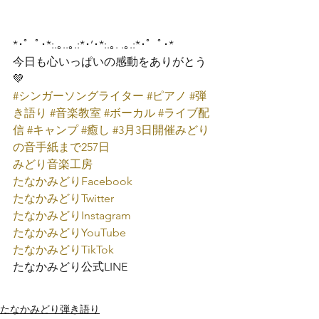
*･゜ﾟ･*:.｡..｡.:*･’･*:.｡. .｡.:*･゜ﾟ･*
今日も心いっぱいの感動をありがとう
#シンガーソングライター
#ピアノ
#弾
き語り
#音楽教室
#ボーカル
#ライブ配
信
#キャンプ
#癒し
#3月3日開催みどり
の音手紙まで257日
みどり音楽工房
たなかみどり
Facebook
たなかみどり
Twitter
たなかみどり
Instagram
たなかみどり
YouTube
たなかみどり
TikTok
たなかみどり公式
LINE
たなかみどり弾き語り