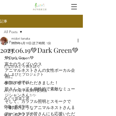
記事
All Posts
midori tanaka
All Posts
2023年6月19日
読了時間: 1分
2023.06.19💚Dark Green💚
ご挨拶
💚Dark Green💚
スケジュール
富士のライブハウス

たなかみどり弾き語り
アニマルネストさんの女性ボーカル企
みしまびとプロジェクト
画に

みどりの音手紙
参加させていただきました！
皆さんとっても個性的で素敵なミュー
みどりの音手紙実行委員会
ジシャンさん✨✨

みどり音楽工房
そして、カラフル照明とスモークで

作曲・音楽制作
小劇場のようなアニマルネストさん🎸
ファンクラブの皆さんにも応援いただ
健康！歌声クラブ