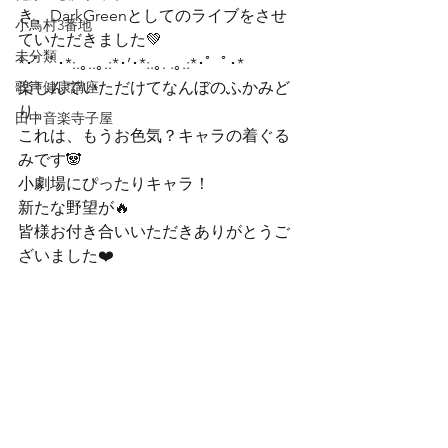
き、DarkGreenとしてのライブをさせ
小鳥村3番地
ていただきました💚
未分類
*･゜ﾟ･*:.｡..｡.:*･’･*:.｡. .｡.:*･゜ﾟ･*
歌声健康講座
楽しんでいただけてなんぼのふかみど
り。

田中音楽寺子屋
これは、もうお色気？キャラの着ぐる
みです🐼

小劇場にぴったりキャラ！

新たな野望が🔥
皆様お付き合いいただきありがとうご
ざいました❤️