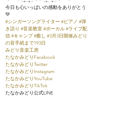
*･゜ﾟ･*:.｡..｡.:*･’･*:.｡. .｡.:*･゜ﾟ･*
今日も心いっぱいの感動をありがとう
💚
#シンガーソングライター
#ピアノ
#弾
き語り
#音楽教室
#ボーカル
#ライブ配
信
#キャンプ
#癒し
#3月3日開催みどり
の音手紙まで193日
みどり音楽工房
たなかみどり
Facebook
たなかみどり
Twitter
たなかみどり
Instagram
たなかみどり
YouTube
たなかみどり
TikTok
たなかみどり公式
LINE
たなかみどり弾き語り
みどり音楽工房