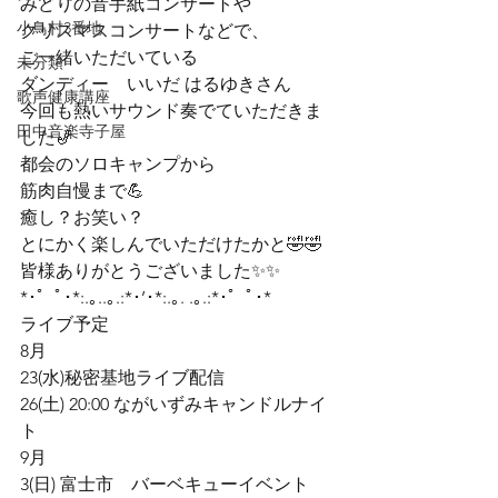
みどりの音手紙コンサートや

小鳥村3番地
クリスマスコンサートなどで、

ご一緒いただいている

未分類
ダンディー　いいだ はるゆきさん

歌声健康講座
今回も熱いサウンド奏でていただきま
田中音楽寺子屋
した🎷
都会のソロキャンプから

筋肉自慢まで💪
癒し？お笑い？

とにかく楽しんでいただけたかと🤣🤣
皆様ありがとうございました✨✨
*･゜ﾟ･*:.｡..｡.:*･’･*:.｡. .｡.:*･゜ﾟ･*
ライブ予定

8月

23(水)秘密基地ライブ配信

26(土) 20:00 ながいずみキャンドルナイ
ト

9月

3(日) 富士市　バーベキューイベント
