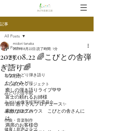
記事
All Posts
midori tanaka
All Posts
2023年8月22日
読了時間: 1分
2023.08.22 🌈こびとの舎弾
ご挨拶
き語り🌈
スケジュール
たなかみどり弾き語り
8/20(日)

たなかみどり

みしまびとプロジェクト
癒しの弾き語りライブ💚💚
みどりの音手紙
富士の頼れるお姉様

みどりの音手紙実行委員会
岩田 惠子さんプロデュース✨
素敵なログハウス　こびとの舎さんに
みどり音楽工房
は

作曲・音楽制作
満席のお客様😍
健康！歌声クラブ