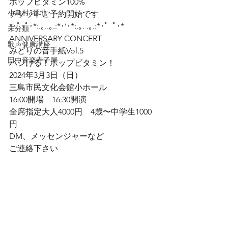
ポップビタミン100%
小鳥村3番地
チケットご予約開始です
*･゜ﾟ･*:.｡..｡.:*･’･*:.｡. .｡.:*･゜ﾟ･*
未分類
ANNIVERSARY CONCERT

歌声健康講座
みどりの音手紙Vol.5

田中音楽寺子屋
ハジける！ポップビタミン！

2024年3月3日（日）

三島市民文化会館小ホール

16:00開場　16:30開演

全席指定大人4000円　4歳〜中学生1000
円
DM、メッセンジャーなど

ご連絡下さい