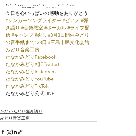
*･゜ﾟ･*:.｡..｡.:*･’･*:.｡. .｡.:*･゜ﾟ･*
今日も心いっぱいの感動をありがとう
#シンガーソングライター
#ピアノ
#弾
き語り
#音楽教室
#ボーカル
#ライブ配
信
#キャンプ
#癒し
#3月3日開催みどり
の音手紙まで133日
#三島市民文化会館
みどり音楽工房
たなかみどり
Facebook
たなかみどり
X(旧Twitter)
たなかみどり
Instagram
たなかみどり
YouTube
たなかみどり
TikTok
たなかみどり公式
LINE
たなかみどり弾き語り
みどり音楽工房