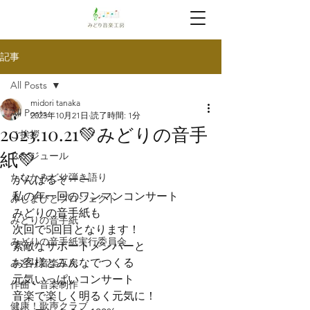
記事
All Posts
midori tanaka
All Posts
2023年10月21日
読了時間: 1分
2023.10.21💚みどりの音手
ご挨拶
紙💚
スケジュール
たなかみどり弾き語り
がんばるぞーー
私の年一回のワンマンコンサート

みしまびとプロジェクト
みどりの音手紙も

みどりの音手紙
次回で5回目となります！
みどりの音手紙実行委員会
素敵なサポートメンバーと

お客様とみんなでつくる

みどり音楽工房
元気いっぱいコンサート
作曲・音楽制作
音楽で楽しく明るく元気に！
健康！歌声クラブ