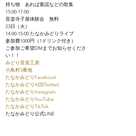
持ち物　あれば童謡などの歌集
15:00-17:00

音楽寺子屋体験会　無料
23日（火）

14:00-15:00 たなかみどりライブ

参加費1000円（1ドリンク付き）
ご参加ご希望DMまでお知らせくださ
い！！
みどり音楽工房
小鳥村3番地
たなかみどり
Facebook
たなかみどり
X(旧Twitter)
たなかみどり
Instagram
たなかみどり
YouTube
たなかみどり
TikTok
たなかみどり公式
LINE
たなかみどり弾き語り