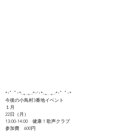
*･゜ﾟ･*:.｡..｡.:*･’･*:.｡. .｡.:*･゜ﾟ･*
今後の小鳥村3番地イベント
１月
22日（月）

13:00-14:00　健康！歌声クラブ

参加費　600円
