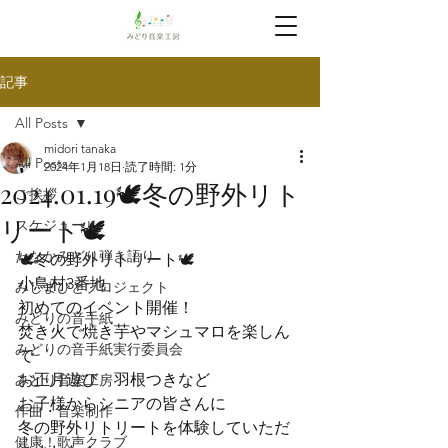
記事
All Posts
midori tanaka
All Posts
2024年1月18日
読了時間: 1分
2024.01.19🕊️冬の野外リト
ご挨拶
リート🕊️
スケジュール
たなかみどり弾き語り
🕊️冬の野外リトリート🕊️
小鳥村3番地

みしまびとプロジェクト
初めてのイベント開催！
みどりの音手紙
焚き火で焼き芋やマシュマロを楽しん
みどりの音手紙実行委員会
で
お正月遊び　羽根つきなど
みどり音楽工房
お子様からシニアの皆さんに
作曲・音楽制作
冬の野外リトリートを体験していただ
健康！歌声クラブ