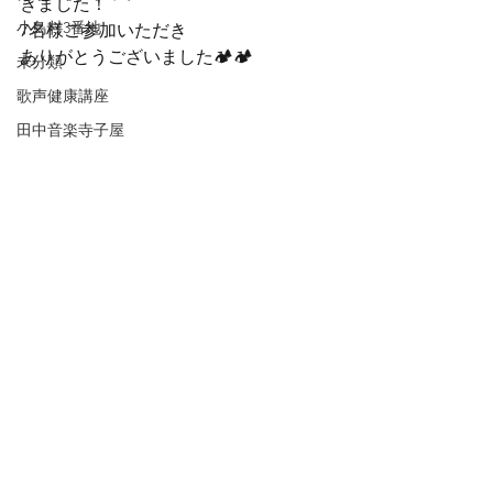
きました！
小鳥村3番地
7名様ご参加いただき

ありがとうございました🏕️🏕️
未分類
歌声健康講座
田中音楽寺子屋