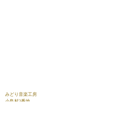
みどり音楽工房
小鳥村3番地
たなかみどり
Facebook
たなかみどり
X(旧Twitter)
たなかみどり
Instagram