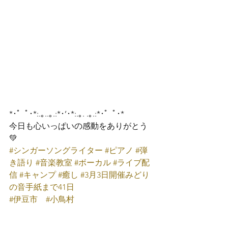
*･゜ﾟ･*:.｡..｡.:*･’･*:.｡. .｡.:*･゜ﾟ･*
今日も心いっぱいの感動をありがとう
💚
#シンガーソングライター
#ピアノ
#弾
き語り
#音楽教室
#ボーカル
#ライブ配
信
#キャンプ
#癒し
#3月3日開催みどり
の音手紙まで41日
#伊豆市
#小鳥村