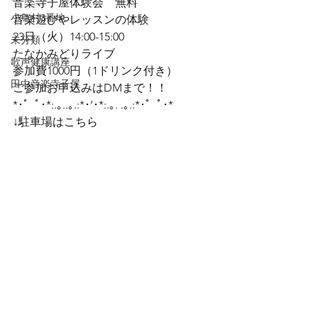
音楽寺子屋体験会　無料

小鳥村3番地
音楽遊びやレッスンの体験
23日（火）14:00-15:00

未分類
たなかみどりライブ

歌声健康講座
参加費1000円（1ドリンク付き）
田中音楽寺子屋
ご参加お申込みはDMまで！！
*･゜ﾟ･*:.｡..｡.:*･’･*:.｡. .｡.:*･゜ﾟ･*