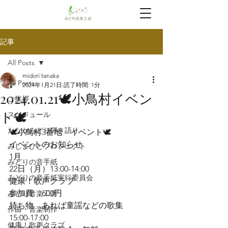
記事
All Posts
midori tanaka
All Posts
2024年1月21日
読了時間: 1分
2024.01.21🕊️小鳥村イベン
ご挨拶
ト🕊️
スケジュール
たなかみどり弾き語り
🕊️小鳥村3番地　イベント🕊️
イベントのお知らせ
みしまびとプロジェクト
1月
みどりの音手紙
22日（月）13:00-14:00

みどりの音手紙実行委員会
健康！歌声クラブ

参加費　600円

みどり音楽工房
持ち物　あれば童謡などの歌集
作曲・音楽制作
15:00-17:00

健康！歌声クラブ