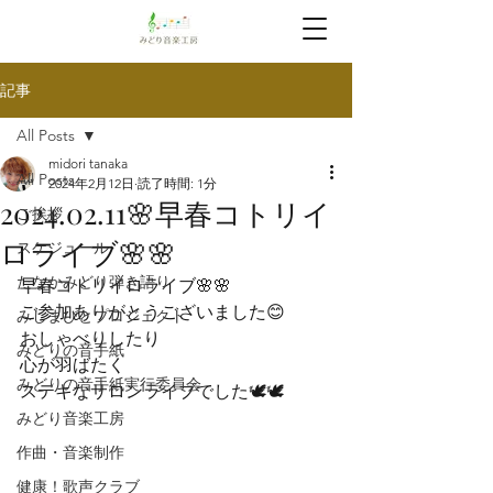
記事
All Posts
midori tanaka
All Posts
2024年2月12日
読了時間: 1分
2024.02.11🌸早春コトリイ
ご挨拶
ロライブ🌸🌸
スケジュール
たなかみどり弾き語り
早春コトリイロライブ🌸🌸

ご参加ありがとうございました😊

みしまびとプロジェクト
おしゃべりしたり

みどりの音手紙
心が羽ばたく

みどりの音手紙実行委員会
ステキなサロンライブでした🕊️🕊️
みどり音楽工房
作曲・音楽制作
健康！歌声クラブ