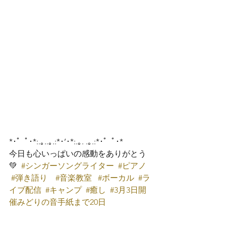
*･゜ﾟ･*:.｡..｡.:*･’･*:.｡. .｡.:*･゜ﾟ･*
今日も心いっぱいの感動をありがとう
💚  
#シンガーソングライター
#ピアノ
#弾き語り
#音楽教室
#ボーカル
#ラ
イブ配信
#キャンプ
#癒し
#3月3日開
催みどりの音手紙まで20日