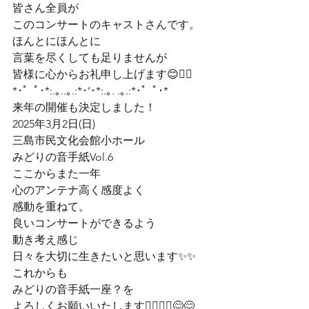
皆さん全員が

このコンサートのキャストさんです。
ほんとにほんとに

言葉を尽くしても足りませんが

皆様に心からお礼申し上げます😊🙇‍♀️
*･゜ﾟ･*:.｡..｡.:*･’･*:.｡. .｡.:*･゜ﾟ･*
来年の開催も決定しました！
2025年3月2日(日)

三島市民文化会館小ホール

みどりの音手紙Vol.6
ここからまた一年

心のアンテナ高く感度よく

感動を重ねて。

良いコンサートができるよう

動き考え感じ

日々を大切に生きたいと思います✨✨
これからも

みどりの音手紙一座？を

よろしくお願いいたします🙇‍♀️🙇‍♀️😊😊