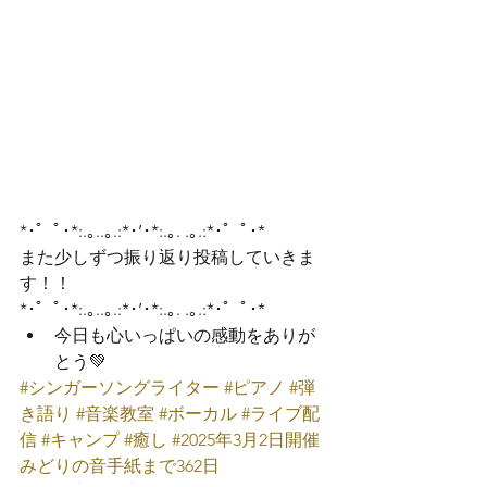
*･゜ﾟ･*:.｡..｡.:*･’･*:.｡. .｡.:*･゜ﾟ･*
また少しずつ振り返り投稿していきま
す！！
*･゜ﾟ･*:.｡..｡.:*･’･*:.｡. .｡.:*･゜ﾟ･*
今日も心いっぱいの感動をありが
とう💚
#シンガーソングライター
#ピアノ
#弾
き語り
#音楽教室
#ボーカル
#ライブ配
信
#キャンプ
#癒し
#2025年3月2日開催
みどりの音手紙まで362日