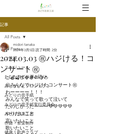
記事
All Posts
midori tanaka
All Posts
2024年3月5日
読了時間: 2分
2024.03.03 ㊗️ハジける！コ
ご挨拶
ンサート㊗️
スケジュール
たなかみどり弾き語り
🍊🍎🍒🍑🍓🍇🍉🍋🍅

㊗️みんなでハジけたコンサート㊗️
みしまびとプロジェクト
わーーーー！！！
みどりの音手紙
みんなで笑って歌って泣いて

みどりの音手紙実行委員会
たのしかったーーー💚💚💚💚💚
やりたいこと

みどり音楽工房
言いたいこと

作曲・音楽制作
歌いたいこと
健康！歌声クラブ