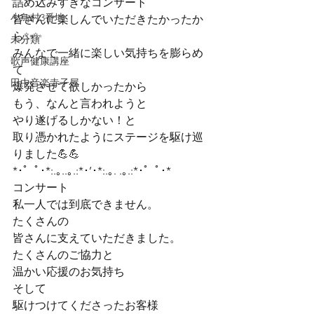
詰め込みすぎなコンサート
小鳥村3番地
皆さんに楽しんでいただきたかったか
ら✨✨

未分類
みんなで一緒に楽しい気持ちを膨らめ
歌声健康講座
て

田中音楽寺子屋
爆発させて欲しかったから

もう、なんと言われようと

やり遂げるしかない！と

取り憑かれたようにステージを駆け巡
りました💪💪
*･゜ﾟ･*:.｡..｡.:*･’･*:.｡. .｡.:*･゜ﾟ･*
コンサート

私一人では到底できません。

たくさんの

皆さんに支えていただきました。
たくさんのご協力と

温かい応援のお気持ち

そして

駆けつけてくださったお客様