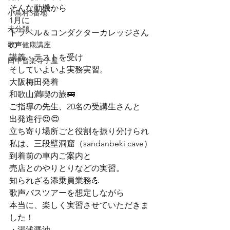
そんな動機から

小鳥村3番地
1月に

未分類
トラベル＆コンダクターカレッジさん
歌声健康講座
の

講義・テストを受け

田中音楽寺子屋
そしていよいよ実務実習。
大阪梅田発着

和歌山満喫の旅🚌
ご指導の先生、20名の受講生さんと

出発進行😍😍
立ち寄り場所ごと役割を振り分けられ

私は、三段壁洞窟（sandanbeki cave）

到着前の車内ご案内と

売店とのやりとりなどの実習。

知られざる添乗員業務💪

歌声バスツアーを想定しながら

本当に、楽しく実習させていただきま
した！
・湯浅醤油
