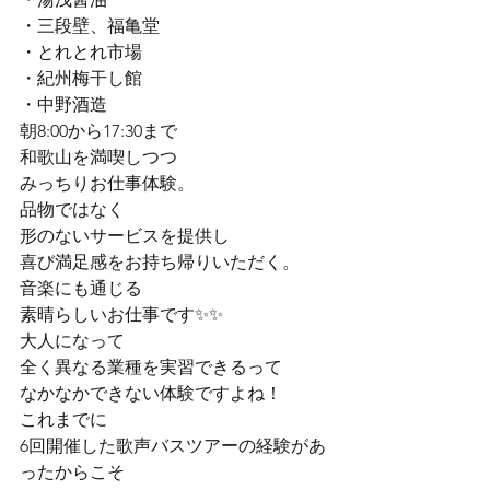
・三段壁、福亀堂

・とれとれ市場

・紀州梅干し館

・中野酒造
朝8:00から17:30まで

和歌山を満喫しつつ

みっちりお仕事体験。
品物ではなく

形のないサービスを提供し

喜び満足感をお持ち帰りいただく。

音楽にも通じる

素晴らしいお仕事です✨✨
大人になって

全く異なる業種を実習できるって

なかなかできない体験ですよね！
これまでに

6回開催した歌声バスツアーの経験があ
ったからこそ
