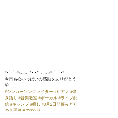
*･゜ﾟ･*:.｡..｡.:*･’･*:.｡. .｡.:*･゜ﾟ･*
今日も心いっぱいの感動をありがとう
💚
#シンガーソングライター
#ピアノ
#弾
き語り
#音楽教室
#ボーカル
#ライブ配
信
#キャンプ
#癒し
#3月2日開催みどり
の音手紙まで322日
みどり音楽工房