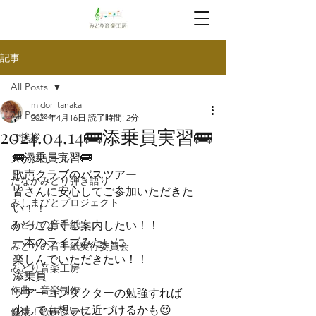
記事
All Posts
midori tanaka
All Posts
2024年4月16日
読了時間: 2分
2024.04.14🚌添乗員実習🚌
ご挨拶
🚌添乗員実習🚌
スケジュール
歌声クラブのバスツアー

たなかみどり弾き語り
皆さんに安心してご参加いただきた
みしまびとプロジェクト
い！！

みどりの音手紙
かっこよくご案内したい！！

一本のライブみたいに

みどりの音手紙実行委員会
楽しんでいただきたい！！
みどり音楽工房
添乗員

作曲・音楽制作
ツアーコンダクターの勉強すれば

少しでも想いに近づけるかも😍
健康！歌声クラブ