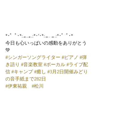
*･゜ﾟ･*:.｡..｡.:*･’･*:.｡. .｡.:*･゜ﾟ･*
今日も心いっぱいの感動をありがとう
💚
#シンガーソングライター
#ピアノ
#弾
き語り
#音楽教室
#ボーカル
#ライブ配
信
#キャンプ
#癒し
#3月2日開催みどり
の音手紙まで282日
#伊東祐親
#松川