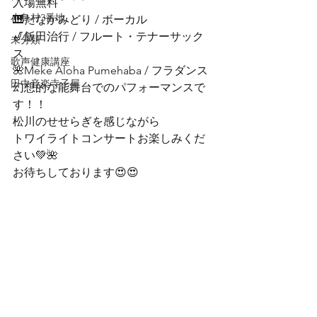
入場無料
小鳥村3番地
🎹たなかみどり / ボーカル

🎷飯田治行 / フルート・テナーサック
未分類
ス

歌声健康講座
🌺Meke Aloha Pumehaba / フラダンス
田中音楽寺子屋
幻想的な能舞台でのパフォーマンスで
す！！

松川のせせらぎを感じながら

トワイライトコンサートお楽しみくだ
さい💚🌺
お待ちしております😍😍