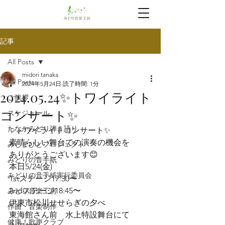
記事
All Posts
midori tanaka
All Posts
2024年5月24日
読了時間: 1分
2024.05.24✨トワイライト
ご挨拶
コンサート✨
スケジュール
たなかみどり弾き語り
✨トワイライトコンサート✨
素晴らしい舞台での演奏の機会を

みしまびとプロジェクト
ありがとうございます😊
みどりの音手紙
本日5/24(金)

みどりの音手紙実行委員会
1stステージ17:30〜

2ndステージ18:45〜

みどり音楽工房
伊東市松川せせらぎの夕べ

作曲・音楽制作
東海館さん前　水上特設舞台にて

健康！歌声クラブ