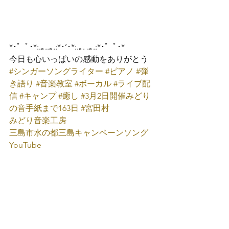
*･゜ﾟ･*:.｡..｡.:*･’･*:.｡. .｡.:*･゜ﾟ･*
今日も心いっぱいの感動をありがとう
#シンガーソングライター
#ピアノ
#弾
き語り
#音楽教室
#ボーカル
#ライブ配
信
#キャンプ
#癒し
#3月2日開催みどり
の音手紙まで163日
#宮田村
みどり音楽工房
三島市水の都三島キャンペーンソング
YouTube
たなかみどり
Facebook
たなかみどり
X(旧Twitter)
たなかみどり
Instagram
たなかみどり
YouTube
たなかみどり
TikTok
たなかみどり公式
LINE