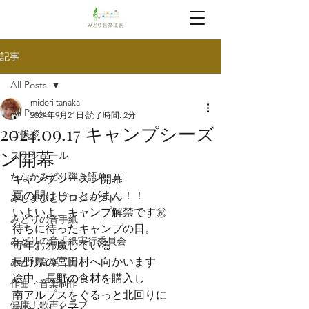
記事
All Posts
midori tanaka
All Posts
2024年9月21日
読了時間: 2分
2024.09.17 ️キャンプシーズ
ご挨拶
ン開幕️
スケジュール
たなかみどり弾き語り
️キャンプシーズン開幕️
夏の間はじっとがまん！！

みしまびとプロジェクト
いよいよ、キャンプ解禁です㊗️
みどりの音手紙
待ちに待ったキャンプの日。

みどりの音手紙実行委員会
毎年お邪魔している

長野県の宮田村へ向かいます
みどり音楽工房
途中、長野の食材を購入し

作曲・音楽制作
南アルプスをぐるっと北回りに

健康！歌声クラブ