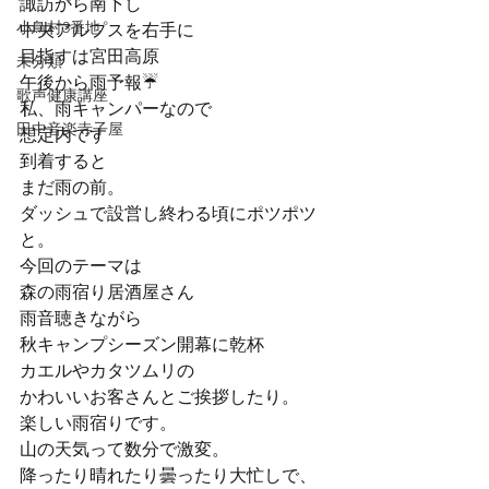
諏訪から南下し

小鳥村3番地
中央アルプスを右手に

目指すは宮田高原️️
未分類
午後から雨予報☔

歌声健康講座
私、雨キャンパーなので

田中音楽寺子屋
想定内です
到着すると

まだ雨の前。

ダッシュで設営し終わる頃にポツポツ
と。
今回のテーマは
森の雨宿り居酒屋さん
雨音聴きながら

秋キャンプシーズン開幕に乾杯

カエルやカタツムリの

かわいいお客さんとご挨拶したり。

楽しい雨宿りです。
山の天気って数分で激変。

降ったり晴れたり曇ったり大忙しで、
