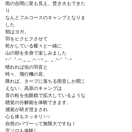
雨の合間に星も見え、焚き火もできた
り

なんとフルコースのキャンプとなりま
した
朝はヨガ。

羽をヒクヒクさせて

乾かしている蝶々と一緒に

山の朝を全身で楽しみました
*･゜ﾟ･*:.｡..｡.:*･’･*:.｡. .｡.:*･゜ﾟ･*
晴れれば虫の羽音と

時々、飛行機の音。
降れば、タープに落ちる雨音しか聞こ
えない、高原のキャンプは

音の粒を虫眼鏡で拡大しているような

聴覚の分解能を体験できます。
感覚が研ぎ澄まされ

心も体もスッキリ✨✨

自然のパワーって無限大ですね！
完ソロも体験し、
