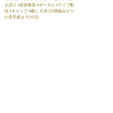
き語り
#音楽教室
#ボーカル
#ライブ配
信
#キャンプ
#癒し
#3月2日開催みどり
の音手紙まで242日
みどり音楽工房
小鳥村3番地
たなかみどり
Facebook
たなかみどり
X(旧Twitter)
たなかみどり
Instagram
たなかみどり
YouTube
たなかみどり
TikTok
たなかみどり公式
LINE
たなかみどり弾き語り
みどり音楽工房
田中音楽寺子屋