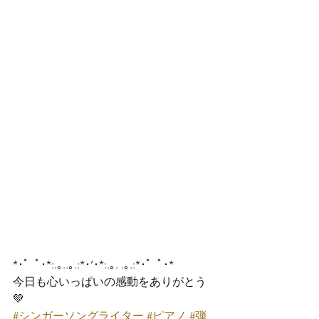
*･゜ﾟ･*:.｡..｡.:*･’･*:.｡. .｡.:*･゜ﾟ･*
今日も心いっぱいの感動をありがとう
💚
#シンガーソングライター
#ピアノ
#弾