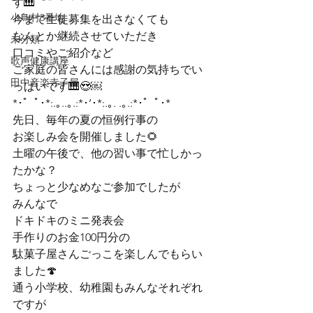
す🎹

小鳥村3番地
今まで生徒募集を出さなくても

なんとか継続させていただき

未分類
口コミやご紹介など

歌声健康講座
ご家庭の皆さんには感謝の気持ちでい
田中音楽寺子屋
っぱいです🎹😍￼
*･゜ﾟ･*:.｡..｡.:*･’･*:.｡. .｡.:*･゜ﾟ･*
先日、毎年の夏の恒例行事の

お楽しみ会を開催しました🌻
土曜の午後で、他の習い事で忙しかっ
たかな？

ちょっと少なめなご参加でしたが

みんなで

ドキドキのミニ発表会

手作りのお金100円分の

駄菓子屋さんごっこを楽しんでもらい
ました🍄
通う小学校、幼稚園もみんなそれぞれ
ですが
