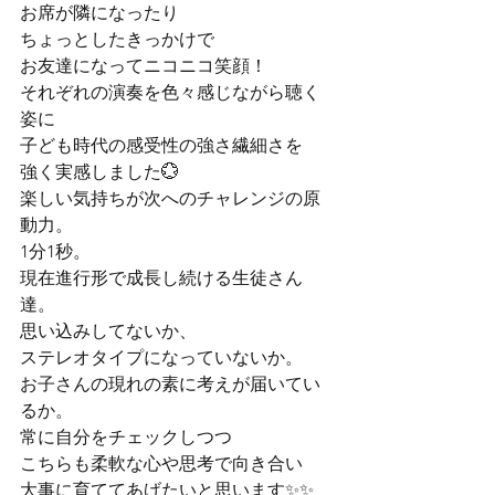
お席が隣になったり

ちょっとしたきっかけで

お友達になってニコニコ笑顔！
それぞれの演奏を色々感じながら聴く
姿に

子ども時代の感受性の強さ繊細さを

強く実感しました💮
楽しい気持ちが次へのチャレンジの原
動力。

1分1秒。

現在進行形で成長し続ける生徒さん
達。
思い込みしてないか、

ステレオタイプになっていないか。

お子さんの現れの素に考えが届いてい
るか。

常に自分をチェックしつつ

こちらも柔軟な心や思考で向き合い

大事に育ててあげたいと思います✨✨