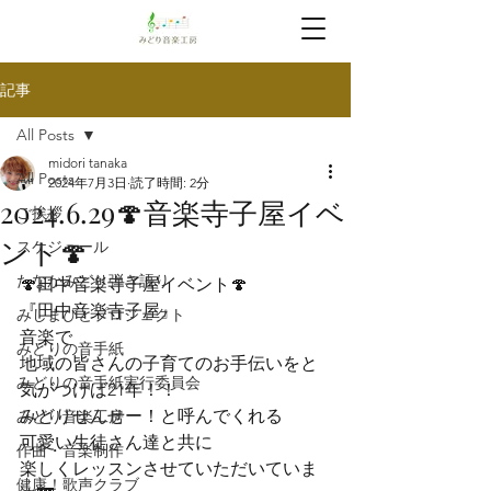
記事
All Posts
midori tanaka
All Posts
2024年7月3日
読了時間: 2分
2024.6.29🍄音楽寺子屋イベ
ご挨拶
ント🍄
スケジュール
たなかみどり弾き語り
🍄田中音楽寺子屋イベント🍄
『田中音楽寺子屋』

みしまびとプロジェクト
音楽で

みどりの音手紙
地域の皆さんの子育てのお手伝いをと

みどりの音手紙実行委員会
気がつけば21年！！

みどりせんせー！と呼んでくれる

みどり音楽工房
可愛い生徒さん達と共に

作曲・音楽制作
楽しくレッスンさせていただいていま
健康！歌声クラブ