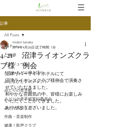
記事
All Posts
midori tanaka
All Posts
2016年4月26日
読了時間: 1分
4/21 沼津ライオンズクラ
ご挨拶
ブ様 例会
スケジュール
たなかみどり弾き語り
沼津リバーサイドホテルにて
沼津ライオンズクラブ様例会で演奏さ
みしまびとプロジェクト
せていただきました。
みどりの音手紙
和やかな雰囲気の中、皆様にお楽しみ
みどりの音手紙実行委員会
いただくことができました。
ありがとうございました。
みどり音楽工房
作曲・音楽制作
健康！歌声クラブ